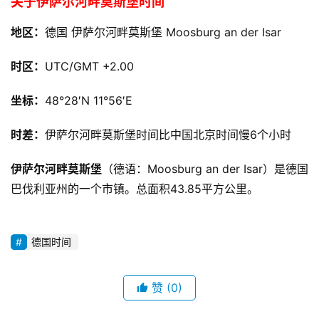
关于伊萨尔河畔莫斯堡时间
地区：
德国 伊萨尔河畔莫斯堡 Moosburg an der Isar
时区：
UTC/GMT +2.00
坐标：
48°28′N
11°56′E
时差：
伊萨尔河畔莫斯堡时间比中国北京时间慢6个小时
伊萨尔河畔莫斯堡
（德语：
Moosburg an der Isar
）是德国
巴伐利亚州的一个市镇。总面积43.85平方公里。
德国时间
赞
(0)