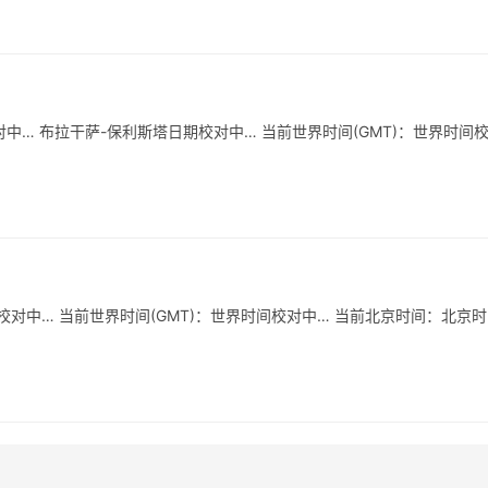
中… 布拉干萨-保利斯塔日期校对中… 当前世界时间(GMT)：世界时间
对中… 当前世界时间(GMT)：世界时间校对中… 当前北京时间：北京时