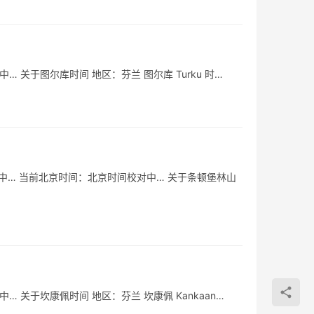
 关于图尔库时间 地区：芬兰 图尔库 Turku 时…
中… 当前北京时间：北京时间校对中… 关于条顿堡林山
 关于坎康佩时间 地区：芬兰 坎康佩 Kankaan…