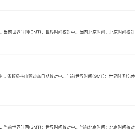
当前世界时间(GMT)：世界时间校对中… 当前北京时间：北京时间校对中…
… 条顿堡林山麓迪森日期校对中… 当前世界时间(GMT)：世界时间校对
当前世界时间(GMT)：世界时间校对中… 当前北京时间：北京时间校对中…