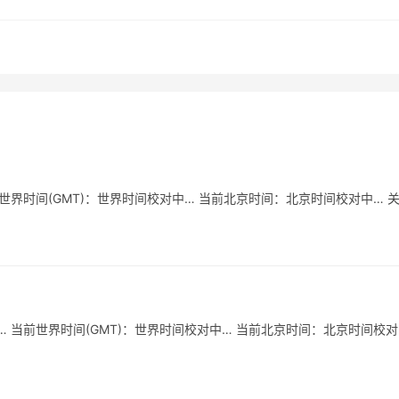
界时间(GMT)：世界时间校对中… 当前北京时间：北京时间校对中… 关于基尔
 当前世界时间(GMT)：世界时间校对中… 当前北京时间：北京时间校对