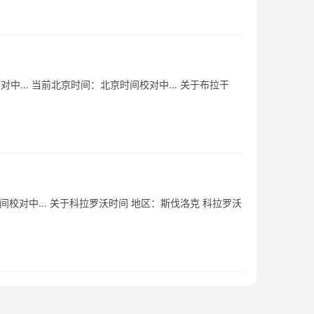
校对中… 当前北京时间：北京时间校对中… 关于布拉干
间校对中… 关于科拉罗沃时间 地区：斯伐洛克 科拉罗沃