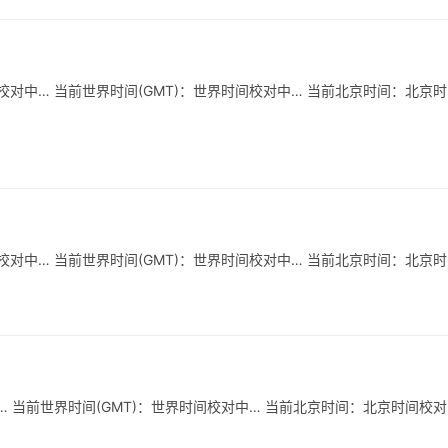
对中… 当前世界时间(GMT)：世界时间校对中… 当前北京时间：北京时
对中… 当前世界时间(GMT)：世界时间校对中… 当前北京时间：北京时间
当前世界时间(GMT)：世界时间校对中… 当前北京时间：北京时间校对中… 