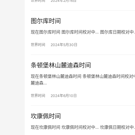
世界时间
2024年2月16日
图尔库时间
现在图尔库时间 图尔库时间校对中… 图尔库日期校对中… 
世界时间
2024年5月30日
条顿堡林山麓迪森时间
现在条顿堡林山麓迪森时间 条顿堡林山麓迪森时间校对中
麓迪森…
世界时间
2024年6月10日
坎康佩时间
现在坎康佩时间 坎康佩时间校对中… 坎康佩日期校对中… 