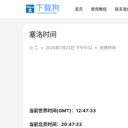
首页
使用教程
联系我
塞洛时间
小 二
•
2024年7月23日 下午9:02
•
世界时间
当前世界时间(GMT)：
12:47:34
当前北京时间：
20:47:34