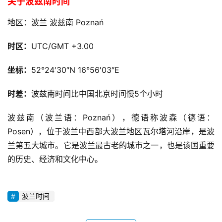
关于波兹南时间
地区：波兰 波兹南 Poznań
时区：
UTC/GMT +3.00
坐标：
52°24′30″N
16°56′03″E
时差：
波兹南时间比中国北京时间慢5个小时
波兹南（波兰语：
Poznań
），德语称波森（德语：
Posen
），位于波兰中西部大波兰地区瓦尔塔河沿岸，是波
兰第五大城市。它是波兰最古老的城市之一，也是该国重要
的历史、经济和文化中心。
波兰时间