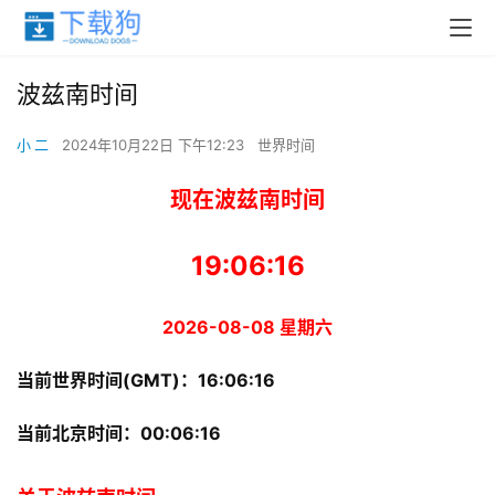
波兹南时间
小 二
2024年10月22日 下午12:23
世界时间
现在波兹南时间
19:06:17
2026-08-08 星期六
当前世界时间(GMT)：
16:06:17
当前北京时间：
00:06:17