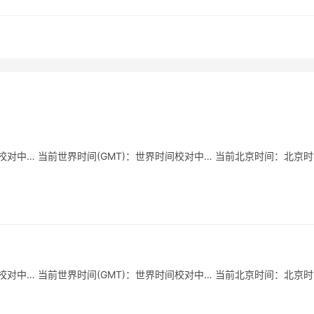
对中… 当前世界时间(GMT)：世界时间校对中… 当前北京时间：北京时
对中… 当前世界时间(GMT)：世界时间校对中… 当前北京时间：北京时