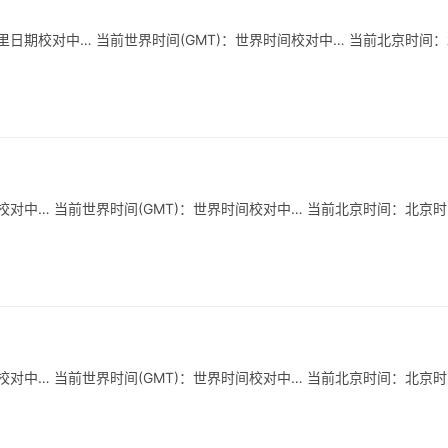
日期校对中… 当前世界时间(GMT)：世界时间校对中… 当前北京时间：
对中… 当前世界时间(GMT)：世界时间校对中… 当前北京时间：北京时
对中… 当前世界时间(GMT)：世界时间校对中… 当前北京时间：北京时