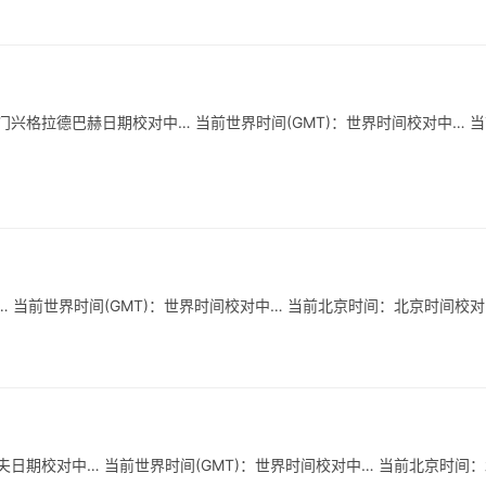
门兴格拉德巴赫日期校对中… 当前世界时间(GMT)：世界时间校对中… 
当前世界时间(GMT)：世界时间校对中… 当前北京时间：北京时间校对中… 
日期校对中… 当前世界时间(GMT)：世界时间校对中… 当前北京时间：