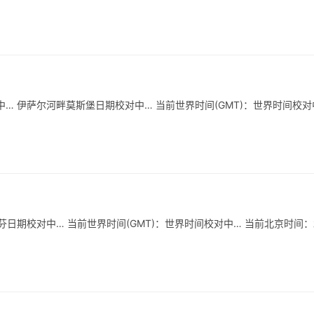
… 伊萨尔河畔莫斯堡日期校对中… 当前世界时间(GMT)：世界时间校对
日期校对中… 当前世界时间(GMT)：世界时间校对中… 当前北京时间：