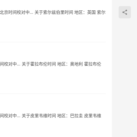
北京时间校对中… 关于索尔兹伯里时间 地区：英国 索尔
间校对中… 关于霍拉布伦时间 地区：奥地利 霍拉布伦
间校对中… 关于皮里韦维时间 地区：巴拉圭 皮里韦维