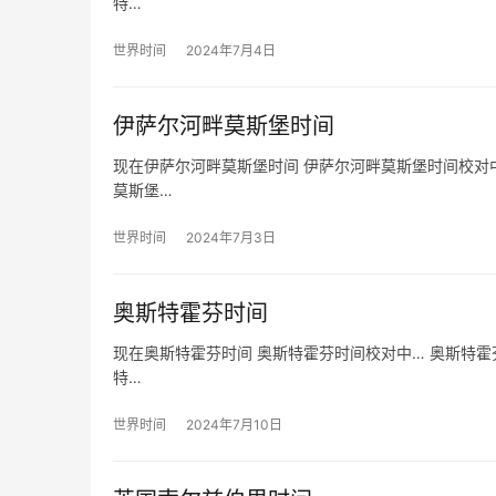
特…
世界时间
2024年7月4日
伊萨尔河畔莫斯堡时间
现在伊萨尔河畔莫斯堡时间 伊萨尔河畔莫斯堡时间校对中
莫斯堡…
世界时间
2024年7月3日
奥斯特霍芬时间
现在奥斯特霍芬时间 奥斯特霍芬时间校对中… 奥斯特霍芬
特…
世界时间
2024年7月10日