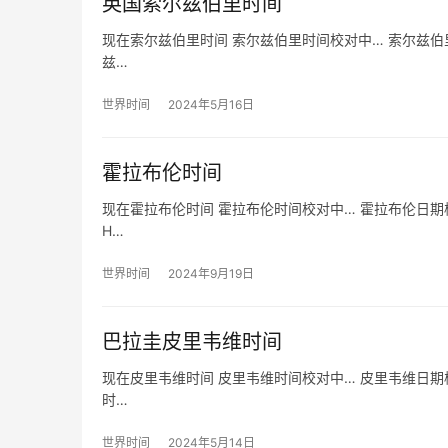
英国索尔兹伯里时间
现在索尔兹伯里时间 索尔兹伯里时间校对中… 索尔兹伯里
兹…
世界时间
2024年5月16日
霍拉布伦时间
现在霍拉布伦时间 霍拉布伦时间校对中… 霍拉布伦日期校
H…
世界时间
2024年9月19日
巴拉圭皮里韦维时间
现在皮里韦维时间 皮里韦维时间校对中… 皮里韦维日期校
时…
世界时间
2024年5月14日