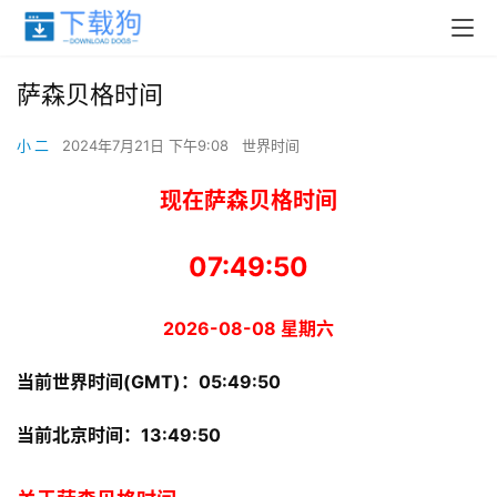
萨森贝格时间
小 二
2024年7月21日 下午9:08
世界时间
现在萨森贝格时间
07:49:50
2026-08-08 星期六
当前世界时间(GMT)：
05:49:50
当前北京时间：
13:49:50