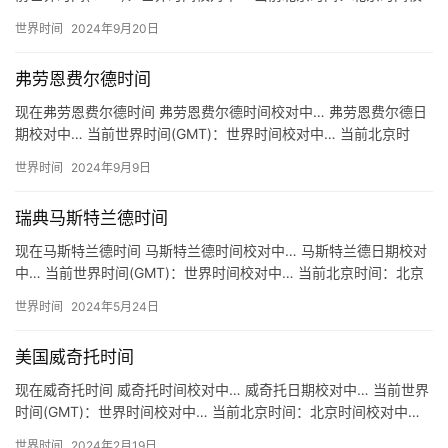
对中… 关于布雷兹诺时间 地区：斯伐洛克 布雷兹诺 …
世界时间
2024年9月20日
弗劳恩费尔德时间
现在弗劳恩费尔德时间 弗劳恩费尔德时间校对中… 弗劳恩费尔德日
期校对中… 当前世界时间(GMT)：世界时间校对中… 当前北京时
间：北京时间校对中… 关于弗劳恩费尔德时间 地区：瑞士…
世界时间
2024年9月9日
瑞典马斯特兰德时间
现在马斯特兰德时间 马斯特兰德时间校对中… 马斯特兰德日期校对
中… 当前世界时间(GMT)：世界时间校对中… 当前北京时间：北京
时间校对中… 关于马斯特兰德时间 地区：瑞典 马斯特…
世界时间
2024年5月24日
美国威奇托时间
现在威奇托时间 威奇托时间校对中… 威奇托日期校对中… 当前世界
时间(GMT)：世界时间校对中… 当前北京时间：北京时间校对中…
关于威奇托时间 地区：美国 威奇托 Wichita…
世界时间
2024年2月19日