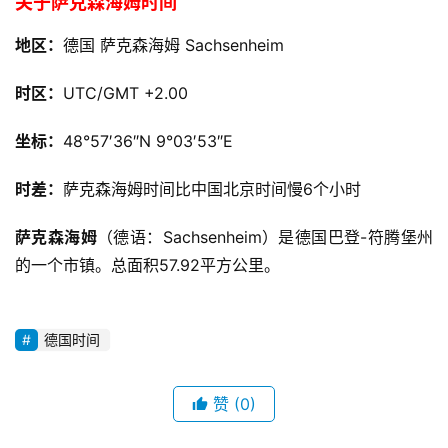
关于萨克森海姆时间
地区：
德国 萨克森海姆 Sachsenheim
时区：
UTC/GMT +2.00
坐标：
48°57′36″N
9°03′53″E
时差：
萨克森海姆时间比中国北京时间慢6个小时
萨克森海姆
（德语：
Sachsenheim
）是德国巴登-符腾堡州
的一个市镇。总面积57.92平方公里。
德国时间
赞
(0)