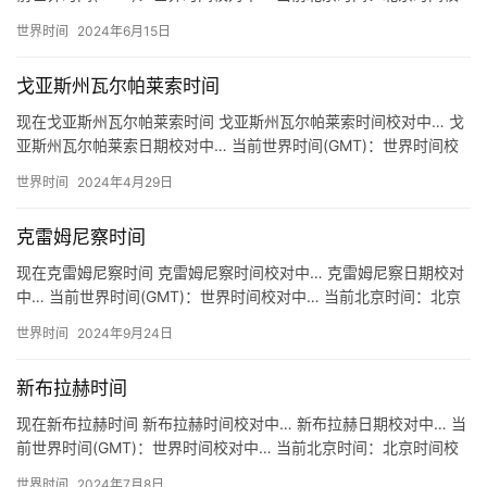
对中… 关于弗兰茨堡时间 地区：德国 弗兰茨堡 Fr…
世界时间
2024年6月15日
戈亚斯州瓦尔帕莱索时间
现在戈亚斯州瓦尔帕莱索时间 戈亚斯州瓦尔帕莱索时间校对中… 戈
亚斯州瓦尔帕莱索日期校对中… 当前世界时间(GMT)：世界时间校
对中… 当前北京时间：北京时间校对中… 关于戈亚斯州瓦…
世界时间
2024年4月29日
克雷姆尼察时间
现在克雷姆尼察时间 克雷姆尼察时间校对中… 克雷姆尼察日期校对
中… 当前世界时间(GMT)：世界时间校对中… 当前北京时间：北京
时间校对中… 关于克雷姆尼察时间 地区：斯伐洛克 克…
世界时间
2024年9月24日
新布拉赫时间
现在新布拉赫时间 新布拉赫时间校对中… 新布拉赫日期校对中… 当
前世界时间(GMT)：世界时间校对中… 当前北京时间：北京时间校
对中… 关于新布拉赫时间 地区：德国 新布拉赫 Ne…
世界时间
2024年7月8日