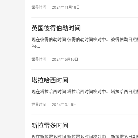
世界时间
2024年11月18日
英国彼得伯勒时间
现在彼得伯勒时间 彼得伯勒时间校对中… 彼得伯勒日期校
Pe…
世界时间
2024年5月16日
塔拉哈西时间
现在塔拉哈西时间 塔拉哈西时间校对中… 塔拉哈西日期校
世界时间
2024年3月5日
新拉雷多时间
现在新拉雷多时间 新拉雷多时间校对中… 新拉雷多日期校