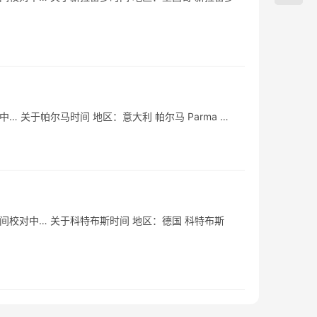
 关于帕尔马时间 地区：意大利 帕尔马 Parma …
间校对中… 关于科特布斯时间 地区：德国 科特布斯