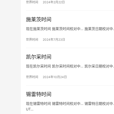
世界时间
2024年2月22日
施莱茨时间
现在施莱茨时间 施莱茨时间校对中… 施莱茨日期校对中… 
世界时间
2024年7月23日
凯尔采时间
现在凯尔采时间 凯尔采时间校对中… 凯尔采日期校对中… 
世界时间
2024年10月24日
锡雷特时间
现在锡雷特时间 锡雷特时间校对中… 锡雷特日期校对中…
UT…