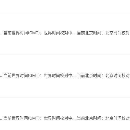
当前世界时间(GMT)：世界时间校对中… 当前北京时间：北京时间校对中… 
当前世界时间(GMT)：世界时间校对中… 当前北京时间：北京时间校对中… 
 当前世界时间(GMT)：世界时间校对中… 当前北京时间：北京时间校对