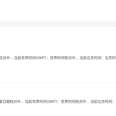
对中… 当前世界时间(GMT)：世界时间校对中… 当前北京时间：北京时
日期校对中… 当前世界时间(GMT)：世界时间校对中… 当前北京时间：