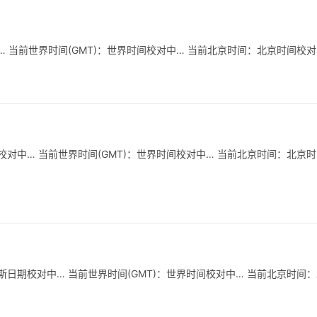
当前世界时间(GMT)：世界时间校对中… 当前北京时间：北京时间校对中… 
对中… 当前世界时间(GMT)：世界时间校对中… 当前北京时间：北京时
日期校对中… 当前世界时间(GMT)：世界时间校对中… 当前北京时间：