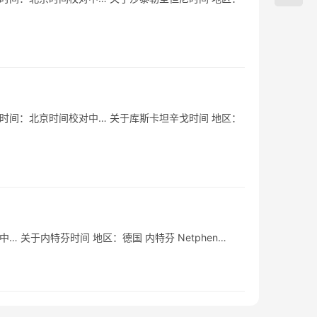
京时间：北京时间校对中… 关于库斯卡坦辛戈时间 地区：
 关于内特芬时间 地区：德国 内特芬 Netphen…