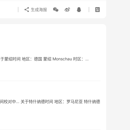
生成海报
绍时间 地区：德国 蒙绍 Monschau 时区：…
间校对中… 关于特什纳德时间 地区：罗马尼亚 特什纳德