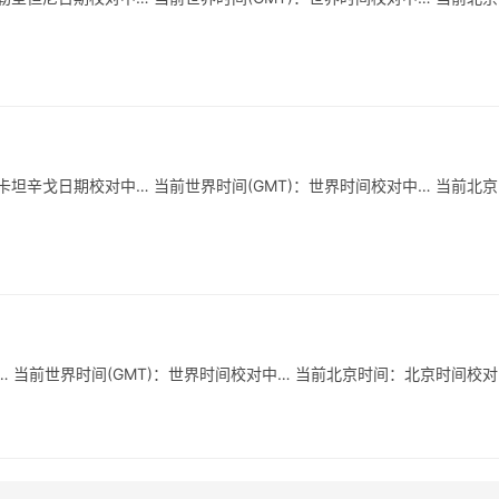
卡坦辛戈日期校对中… 当前世界时间(GMT)：世界时间校对中… 当前北
当前世界时间(GMT)：世界时间校对中… 当前北京时间：北京时间校对中…