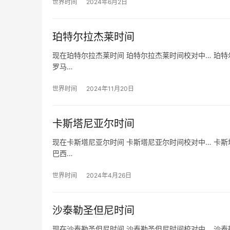
世界时间
2024年6月2日
珀特尔拉杰莱时间
现在珀特尔拉杰莱时间 珀特尔拉杰莱时间校对中… 珀特
罗马…
世界时间
2024年11月20日
卡斯塔尼亚尔时间
现在卡斯塔尼亚尔时间 卡斯塔尼亚尔时间校对中… 卡斯
巴西…
世界时间
2024年4月26日
沙泰勒圣但尼时间
现在沙泰勒圣但尼时间 沙泰勒圣但尼时间校对中… 沙泰