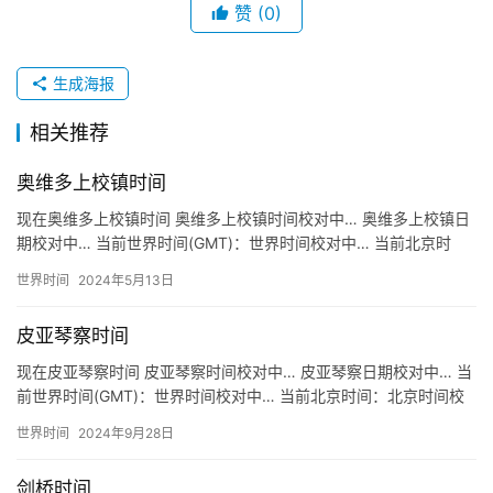
赞
(0)
生成海报
相关推荐
奥维多上校镇时间
现在奥维多上校镇时间 奥维多上校镇时间校对中… 奥维多上校镇日
期校对中… 当前世界时间(GMT)：世界时间校对中… 当前北京时
间：北京时间校对中… 关于奥维多上校镇时间 地区：巴拉…
世界时间
2024年5月13日
皮亚琴察时间
现在皮亚琴察时间 皮亚琴察时间校对中… 皮亚琴察日期校对中… 当
前世界时间(GMT)：世界时间校对中… 当前北京时间：北京时间校
对中… 关于皮亚琴察时间 地区：意大利 皮亚琴察 P…
世界时间
2024年9月28日
剑桥时间