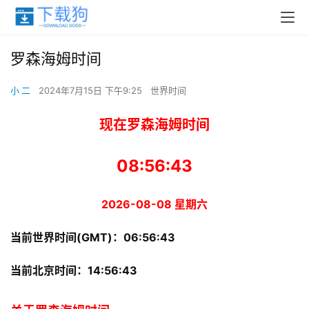
罗森海姆时间
小 二
2024年7月15日 下午9:25
世界时间
现在罗森海姆时间
08:56:43
2026-08-08 星期六
当前世界时间(GMT)：
06:56:43
当前北京时间：
14:56:43