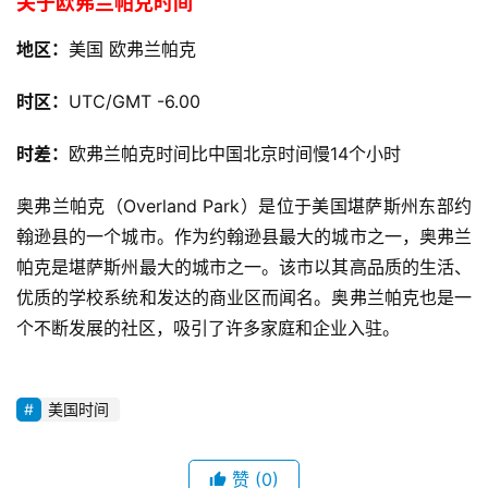
关于欧弗兰帕克时间
地区：
美国 欧弗兰帕克
时区：
UTC/GMT -6.00
时差：
欧弗兰帕克时间比中国北京时间慢14个小时
奥弗兰帕克（Overland Park）是位于美国堪萨斯州东部约
翰逊县的一个城市。作为约翰逊县最大的城市之一，奥弗兰
帕克是堪萨斯州最大的城市之一。该市以其高品质的生活、
优质的学校系统和发达的商业区而闻名。奥弗兰帕克也是一
个不断发展的社区，吸引了许多家庭和企业入驻。
美国时间
赞
(0)