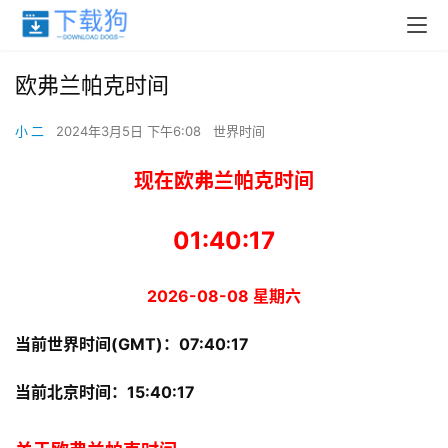
欧弗兰帕克时间
小 二
2024年3月5日 下午6:08
世界时间
现在欧弗兰帕克时间
01:40:17
2026-08-08 星期六
当前世界时间(GMT)：
07:40:17
当前北京时间：
15:40:17