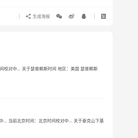
生成海报
间校对中… 关于瑟普赖斯时间 地区：美国 瑟普赖斯
中… 当前北京时间：北京时间校对中… 关于泰克山下基