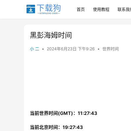
首页
使用教程
联系我
黑彭海姆时间
小 二
•
2024年6月23日 下午9:26
•
世界时间
当前世界时间(GMT)：
11:27:43
当前北京时间：
19:27:43