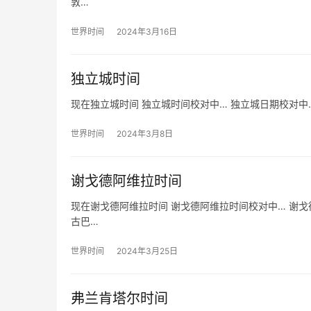
敦…
世界时间
2024年3月16日
独立城时间
现在独立城时间 独立城时间校对中… 独立城日期校对中… 
世界时间
2024年3月8日
谢戈德阿维拉时间
现在谢戈德阿维拉时间 谢戈德阿维拉时间校对中… 谢戈
古巴…
世界时间
2024年3月25日
弗兰肯塔尔时间