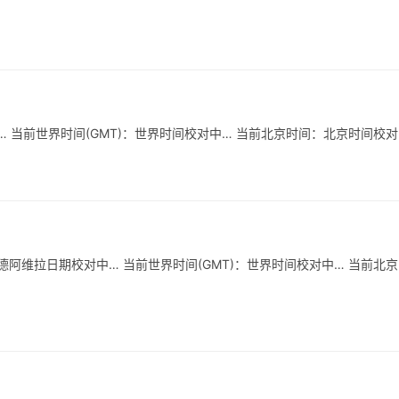
当前世界时间(GMT)：世界时间校对中… 当前北京时间：北京时间校对中… 
德阿维拉日期校对中… 当前世界时间(GMT)：世界时间校对中… 当前北