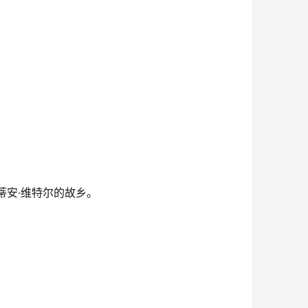
蒂安·维特尔的故乡。