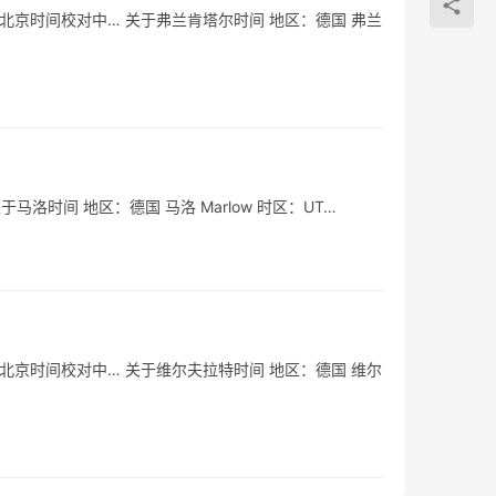
北京时间校对中… 关于弗兰肯塔尔时间 地区：德国 弗兰
洛时间 地区：德国 马洛 Marlow 时区：UT…
北京时间校对中… 关于维尔夫拉特时间 地区：德国 维尔