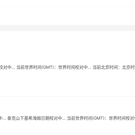
对中… 当前世界时间(GMT)：世界时间校对中… 当前北京时间：北京时
… 泰克山下基希海姆日期校对中… 当前世界时间(GMT)：世界时间校对