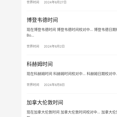
世界时间
2024年6月27日
博登韦德时间
现在博登韦德时间 博登韦德时间校对中… 博登韦德日期校
Bo…
世界时间
2024年6月2日
科赫姆时间
现在科赫姆时间 科赫姆时间校对中… 科赫姆日期校对中… 
世界时间
2024年6月8日
加拿大伦敦时间
现在加拿大伦敦时间 加拿大伦敦时间校对中… 加拿大伦敦