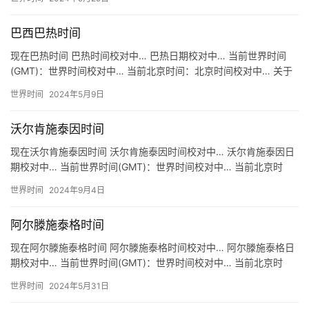
巴西巴热时间
现在巴热时间 巴热时间校对中… 巴热日期校对中… 当前世界时间
(GMT)：世界时间校对中… 当前北京时间：北京时间校对中… 关于
巴热时间 地区：巴西 巴热 时区：UTC/GMT -…
世界时间
2024年5月9日
沃尔肯施泰因时间
现在沃尔肯施泰因时间 沃尔肯施泰因时间校对中… 沃尔肯施泰因日
期校对中… 当前世界时间(GMT)：世界时间校对中… 当前北京时
间：北京时间校对中… 关于沃尔肯施泰因时间 地区：德国…
世界时间
2024年9月4日
阿尔滕施泰格时间
现在阿尔滕施泰格时间 阿尔滕施泰格时间校对中… 阿尔滕施泰格日
期校对中… 当前世界时间(GMT)：世界时间校对中… 当前北京时
间：北京时间校对中… 关于阿尔滕施泰格时间 地区：德国…
世界时间
2024年5月31日