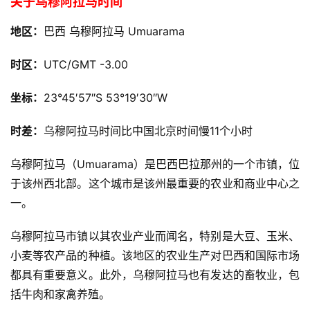
关于乌穆阿拉马时间
地区：
巴西 乌穆阿拉马 Umuarama
时区：
UTC/GMT -3.00
坐标：
23°45′57″S
53°19′30″W
时差：
乌穆阿拉马时间比中国北京时间慢11个小时
乌穆阿拉马（Umuarama）是巴西巴拉那州的一个市镇，位
于该州西北部。这个城市是该州最重要的农业和商业中心之
一。
乌穆阿拉马市镇以其农业产业而闻名，特别是大豆、玉米、
小麦等农产品的种植。该地区的农业生产对巴西和国际市场
都具有重要意义。此外，乌穆阿拉马也有发达的畜牧业，包
括牛肉和家禽养殖。