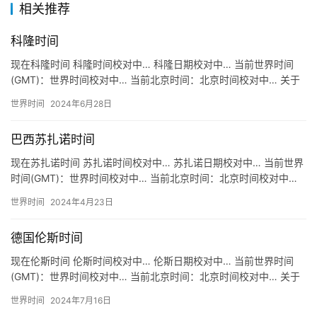
相关推荐
科隆时间
现在科隆时间 科隆时间校对中… 科隆日期校对中… 当前世界时间
(GMT)：世界时间校对中… 当前北京时间：北京时间校对中… 关于
科隆时间 地区：德国 科隆 Köln 时区：UTC/…
世界时间
2024年6月28日
巴西苏扎诺时间
现在苏扎诺时间 苏扎诺时间校对中… 苏扎诺日期校对中… 当前世界
时间(GMT)：世界时间校对中… 当前北京时间：北京时间校对中…
关于苏扎诺时间 地区：巴西 苏扎诺 时区：UTC/…
世界时间
2024年4月23日
德国伦斯时间
现在伦斯时间 伦斯时间校对中… 伦斯日期校对中… 当前世界时间
(GMT)：世界时间校对中… 当前北京时间：北京时间校对中… 关于
伦斯时间 地区：德国 伦斯 Rhens 时区：UTC…
世界时间
2024年7月16日