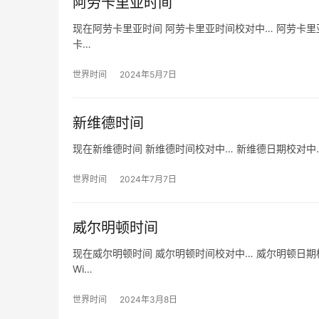
阿劳卡里亚时间
现在阿劳卡里亚时间 阿劳卡里亚时间校对中… 阿劳卡里亚
卡…
世界时间
2024年5月7日
新维德时间
现在新维德时间 新维德时间校对中… 新维德日期校对中… 
世界时间
2024年7月7日
威尔明顿时间
现在威尔明顿时间 威尔明顿时间校对中… 威尔明顿日期校
Wi…
世界时间
2024年3月8日