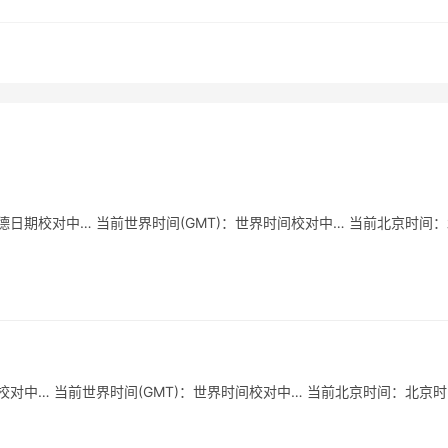
日期校对中… 当前世界时间(GMT)：世界时间校对中… 当前北京时间：
对中… 当前世界时间(GMT)：世界时间校对中… 当前北京时间：北京时