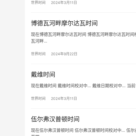
世界时间
2024年3月11日
博德瓦河畔摩尔达瓦时间
现在博德瓦河畔摩尔达瓦时间 博德瓦河畔摩尔达瓦时间校
瓦河畔…
世界时间
2024年9月22日
戴维时间
现在戴维时间 戴维时间校对中… 戴维日期校对中… 当前世
世界时间
2024年3月11日
伍尔弗汉普顿时间
现在伍尔弗汉普顿时间 伍尔弗汉普顿时间校对中… 伍尔