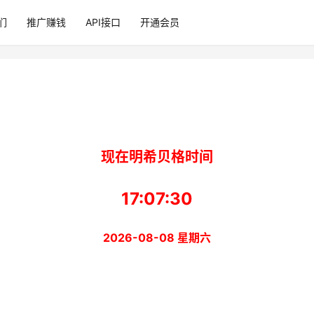
们
推广赚钱
API接口
开通会员
现在明希贝格时间
17:07:31
2026-08-08 星期六