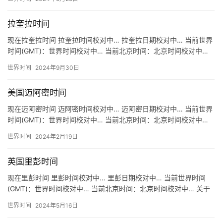
拉奎拉时间
现在拉奎拉时间 拉奎拉时间校对中… 拉奎拉日期校对中… 当前世界
时间(GMT)：世界时间校对中… 当前北京时间：北京时间校对中…
关于拉奎拉时间 地区：意大利 拉奎拉 L&#821…
世界时间
2024年9月30日
美国迈阿密时间
现在迈阿密时间 迈阿密时间校对中… 迈阿密日期校对中… 当前世界
时间(GMT)：世界时间校对中… 当前北京时间：北京时间校对中…
关于迈阿密时间 地区：美国 迈阿密 Miami 时…
世界时间
2024年2月19日
英国里彭时间
现在里彭时间 里彭时间校对中… 里彭日期校对中… 当前世界时间
(GMT)：世界时间校对中… 当前北京时间：北京时间校对中… 关于
里彭时间 地区：英国 里彭 Ripon 时区：UTC…
世界时间
2024年5月16日