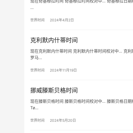
现在奇基穆拉时间 奇基穆拉时间校对中… 奇基穆拉日期校
…
世界时间
2024年4月2日
克利默内什蒂时间
现在克利默内什蒂时间 克利默内什蒂时间校对中… 克利
罗马…
世界时间
2024年11月19日
挪威滕斯贝格时间
现在滕斯贝格时间 滕斯贝格时间校对中… 滕斯贝格日期校
Tø…
世界时间
2024年5月20日