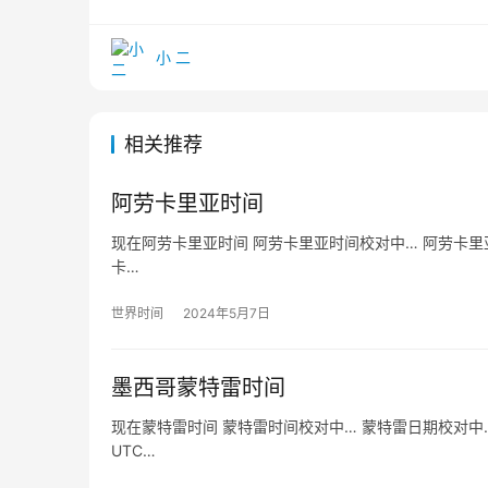
小 二
相关推荐
阿劳卡里亚时间
现在阿劳卡里亚时间 阿劳卡里亚时间校对中… 阿劳卡里亚
卡…
世界时间
2024年5月7日
墨西哥蒙特雷时间
现在蒙特雷时间 蒙特雷时间校对中… 蒙特雷日期校对中…
UTC…