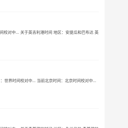
间校对中… 关于英吉利港时间 地区：安提瓜和巴布达 英
T)：世界时间校对中… 当前北京时间：北京时间校对中…