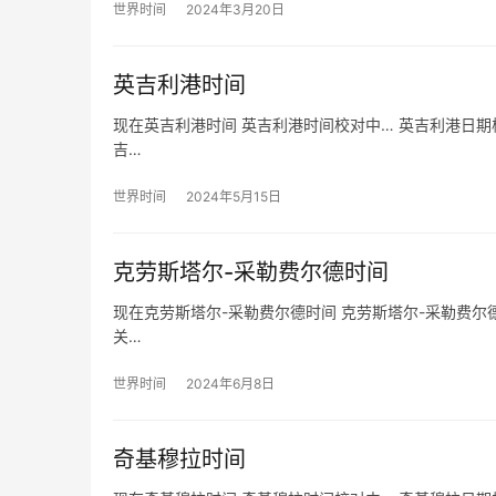
世界时间
2024年3月20日
英吉利港时间
现在英吉利港时间 英吉利港时间校对中… 英吉利港日期校
吉…
世界时间
2024年5月15日
克劳斯塔尔-采勒费尔德时间
现在克劳斯塔尔-采勒费尔德时间 克劳斯塔尔-采勒费尔
关…
世界时间
2024年6月8日
奇基穆拉时间