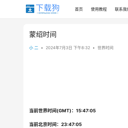
首页
使用教程
联系我
蒙绍时间
小 二
•
2024年7月3日 下午8:32
•
世界时间
当前世界时间(GMT)：
15:47:06
当前北京时间：
23:47:06