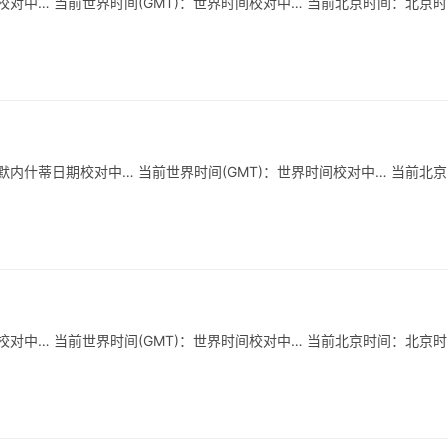
对中… 当前世界时间(GMT)：世界时间校对中… 当前北京时间：北京时
默内什蒂日期校对中… 当前世界时间(GMT)：世界时间校对中… 当前北
对中… 当前世界时间(GMT)：世界时间校对中… 当前北京时间：北京时