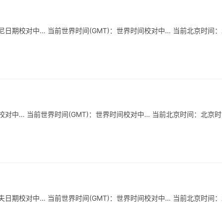
尼日期校对中… 当前世界时间(GMT)：世界时间校对中… 当前北京时间
对中… 当前世界时间(GMT)：世界时间校对中… 当前北京时间：北京时
日期校对中… 当前世界时间(GMT)：世界时间校对中… 当前北京时间：