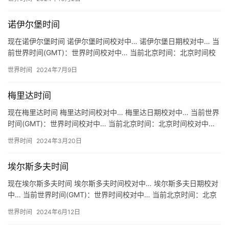
诺伊尔堡时间
现在诺伊尔堡时间 诺伊尔堡时间校对中… 诺伊尔堡日期校对中… 当
前世界时间(GMT)：世界时间校对中… 当前北京时间：北京时间校
对中… 关于诺伊尔堡时间 地区：德国 诺伊尔堡 Ne…
世界时间
2024年7月9日
梅里达时间
现在梅里达时间 梅里达时间校对中… 梅里达日期校对中… 当前世界
时间(GMT)：世界时间校对中… 当前北京时间：北京时间校对中…
关于梅里达时间 地区：墨西哥 梅里达 Mérida…
世界时间
2024年3月20日
埃尔斯多夫时间
现在埃尔斯多夫时间 埃尔斯多夫时间校对中… 埃尔斯多夫日期校对
中… 当前世界时间(GMT)：世界时间校对中… 当前北京时间：北京
时间校对中… 关于埃尔斯多夫时间 地区：德国 埃尔斯…
世界时间
2024年6月12日