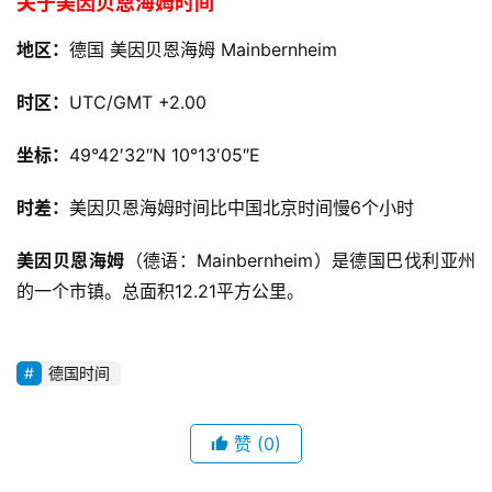
关于美因贝恩海姆时间
地区：
德国 美因贝恩海姆 Mainbernheim
时区：
UTC/GMT +2.00
坐标：
49°42′32″N
10°13′05″E
时差：
美因贝恩海姆时间比中国北京时间慢6个小时
美因贝恩海姆
（德语：
Mainbernheim
）是德国巴伐利亚州
的一个市镇。总面积12.21平方公里。
德国时间
赞
(0)