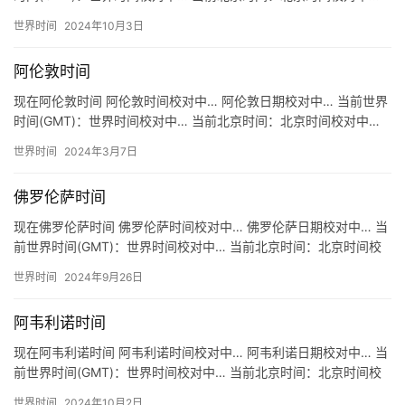
关于比谢列时间 地区：意大利 比谢列 Bisceg…
世界时间
2024年10月3日
阿伦敦时间
现在阿伦敦时间 阿伦敦时间校对中… 阿伦敦日期校对中… 当前世界
时间(GMT)：世界时间校对中… 当前北京时间：北京时间校对中…
关于阿伦敦时间 地区：美国 阿伦敦 时区：UTC/…
世界时间
2024年3月7日
佛罗伦萨时间
现在佛罗伦萨时间 佛罗伦萨时间校对中… 佛罗伦萨日期校对中… 当
前世界时间(GMT)：世界时间校对中… 当前北京时间：北京时间校
对中… 关于佛罗伦萨时间 地区：意大利 佛罗伦萨 F…
世界时间
2024年9月26日
阿韦利诺时间
现在阿韦利诺时间 阿韦利诺时间校对中… 阿韦利诺日期校对中… 当
前世界时间(GMT)：世界时间校对中… 当前北京时间：北京时间校
对中… 关于阿韦利诺时间 地区：意大利 阿韦利诺 A…
世界时间
2024年10月2日