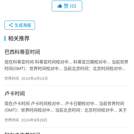
赞
(0)
生成海报
相关推荐
巴西科蒂亚时间
现在科蒂亚时间 科蒂亚时间校对中… 科蒂亚日期校对中… 当前世界
时间(GMT)：世界时间校对中… 当前北京时间：北京时间校对中…
关于科蒂亚时间 地区：巴西 科蒂亚 Cotia 时…
世界时间
2024年4月24日
卢卡时间
现在卢卡时间 卢卡时间校对中… 卢卡日期校对中… 当前世界时间
(GMT)：世界时间校对中… 当前北京时间：北京时间校对中… 关于
卢卡时间 地区：意大利 卢卡 Lucca 时区：UT…
世界时间
2024年9月29日