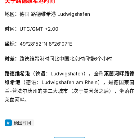
关于路德维希港时间
地区：
德国 路德维希港 Ludwigshafen
时区：
UTC/GMT +2.00
坐标：
49°28′52″N
8°26′07″E
时差：
路德维希港时间比中国北京时间慢6个小时
路德维希港
（德语：
Ludwigshafen
），全称
莱茵河畔路德
维希港
（德语：
Ludwigshafen am Rhein
），是德国莱茵
兰-普法尔茨州的第二大城市（次于美因茨之后），坐落在
莱茵河畔。
德国时间