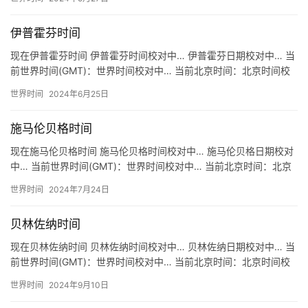
伊普霍芬时间
现在伊普霍芬时间 伊普霍芬时间校对中… 伊普霍芬日期校对中… 当
前世界时间(GMT)：世界时间校对中… 当前北京时间：北京时间校
对中… 关于伊普霍芬时间 地区：德国 伊普霍芬 Ip…
世界时间
2024年6月25日
施马伦贝格时间
现在施马伦贝格时间 施马伦贝格时间校对中… 施马伦贝格日期校对
中… 当前世界时间(GMT)：世界时间校对中… 当前北京时间：北京
时间校对中… 关于施马伦贝格时间 地区：德国 施马伦…
世界时间
2024年7月24日
贝林佐纳时间
现在贝林佐纳时间 贝林佐纳时间校对中… 贝林佐纳日期校对中… 当
前世界时间(GMT)：世界时间校对中… 当前北京时间：北京时间校
对中… 关于贝林佐纳时间 地区：瑞士 贝林佐纳 Be…
世界时间
2024年9月10日