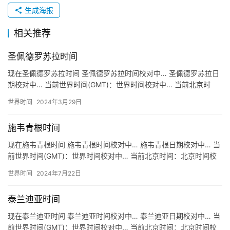
生成海报
相关推荐
圣佩德罗苏拉时间
现在圣佩德罗苏拉时间 圣佩德罗苏拉时间校对中… 圣佩德罗苏拉日
期校对中… 当前世界时间(GMT)：世界时间校对中… 当前北京时
间：北京时间校对中… 关于圣佩德罗苏拉时间 地区：洪都…
世界时间
2024年3月29日
施韦青根时间
现在施韦青根时间 施韦青根时间校对中… 施韦青根日期校对中… 当
前世界时间(GMT)：世界时间校对中… 当前北京时间：北京时间校
对中… 关于施韦青根时间 地区：德国 施韦青根 Sc…
世界时间
2024年7月22日
泰兰迪亚时间
现在泰兰迪亚时间 泰兰迪亚时间校对中… 泰兰迪亚日期校对中… 当
前世界时间(GMT)：世界时间校对中… 当前北京时间：北京时间校