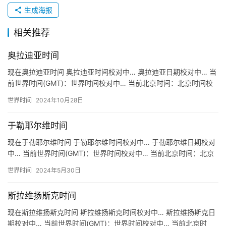
生成海报
相关推荐
奥拉迪亚时间
现在奥拉迪亚时间 奥拉迪亚时间校对中… 奥拉迪亚日期校对中… 当
前世界时间(GMT)：世界时间校对中… 当前北京时间：北京时间校
对中… 关于奥拉迪亚时间 地区：罗马尼亚 奥拉迪亚 …
世界时间
2024年10月28日
于勒耶尔维时间
现在于勒耶尔维时间 于勒耶尔维时间校对中… 于勒耶尔维日期校对
中… 当前世界时间(GMT)：世界时间校对中… 当前北京时间：北京
时间校对中… 关于于勒耶尔维时间 地区：芬兰 于勒耶…
世界时间
2024年5月30日
斯拉维扬斯克时间
现在斯拉维扬斯克时间 斯拉维扬斯克时间校对中… 斯拉维扬斯克日
期校对中… 当前世界时间(GMT)：世界时间校对中… 当前北京时