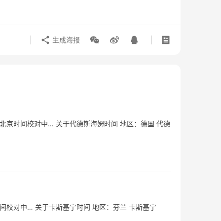
生成海报
北京时间校对中… 关于代德斯海姆时间 地区：德国 代德
间校对中… 关于卡斯基宁时间 地区：芬兰 卡斯基宁