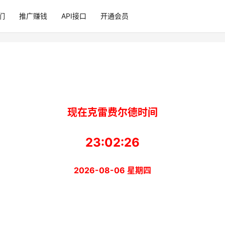
们
推广赚钱
API接口
开通会员
现在克雷费尔德时间
23:02:26
2026-08-06 星期四