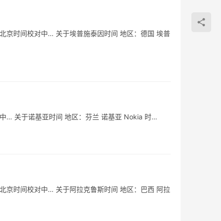
北京时间校对中… 关于埃普施泰因时间 地区：德国 埃普
 关于诺基亚时间 地区：芬兰 诺基亚 Nokia 时…
北京时间校对中… 关于阿拉克鲁斯时间 地区：巴西 阿拉