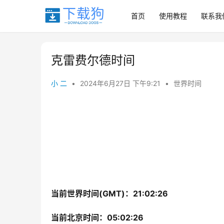
首页
使用教程
联系我
克雷费尔德时间
小 二
•
2024年6月27日 下午9:21
•
世界时间
当前世界时间(GMT)：
21:02:26
当前北京时间：
05:02:26