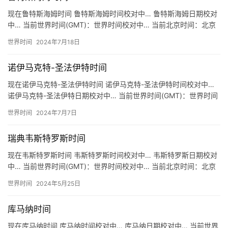
现在鲁特斯海姆时间 鲁特斯海姆时间校对中… 鲁特斯海姆日期校对
中… 当前世界时间(GMT)：世界时间校对中… 当前北京时间：北京
时间校对中… 关于鲁特斯海姆时间 地区：德国 鲁特斯…
世界时间
2024年7月18日
诺伊马克特-圣法伊特时间
现在诺伊马克特-圣法伊特时间 诺伊马克特-圣法伊特时间校对中…
诺伊马克特-圣法伊特日期校对中… 当前世界时间(GMT)：世界时间
校对中… 当前北京时间：北京时间校对中… 关于诺伊…
世界时间
2024年7月7日
瑞典韦斯特罗斯时间
现在韦斯特罗斯时间 韦斯特罗斯时间校对中… 韦斯特罗斯日期校对
中… 当前世界时间(GMT)：世界时间校对中… 当前北京时间：北京
时间校对中… 关于韦斯特罗斯时间 地区：瑞典 韦斯特…
世界时间
2024年5月25日
库马纳时间
现在库马纳时间 库马纳时间校对中… 库马纳日期校对中… 当前世界