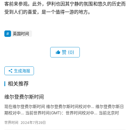
客前来参观。此外，伊利也因其宁静的氛围和悠久的历史而
受到人们的喜爱，是一个值得一游的地方。
英国时间
赞
(0)
生成海报
相关推荐
维尔登费尔斯时间
现在维尔登费尔斯时间 维尔登费尔斯时间校对中… 维尔登费尔斯日
期校对中… 当前世界时间(GMT)：世界时间校对中… 当前北京时
间：北京时间校对中… 关于维尔登费尔斯时间 地区：德国…
世界时间
2024年7月29日