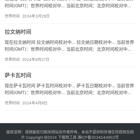
时间(GMT)：世界时间校对中… 当前北京时间：北京时间校对中…
关于库马纳时间 地区：委内瑞拉 库马纳 Cuman…
世界时间
2024年3月29日
拉文纳时间
现在拉文纳时间 拉文纳时间校对中… 拉文纳日期校对中… 当前世界
时间(GMT)：世界时间校对中… 当前北京时间：北京时间校对中…
关于拉文纳时间 地区：意大利 拉文纳 Ravenn…
世界时间
2024年9月27日
萨卡瓦时间
现在萨卡瓦时间 萨卡瓦时间校对中… 萨卡瓦日期校对中… 当前世界
时间(GMT)：世界时间校对中… 当前北京时间：北京时间校对中…
关于萨卡瓦时间 地区：玻利维亚 萨卡瓦 时区：UT…
世界时间
2024年4月8日
版权说明：视频版权归相关网站及作者所有，本站不提供和存储任何视频及图
片 Copyright @2024
下载狗工具
湘ICP备2024044902号