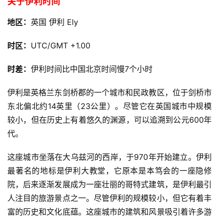
关于伊利时间
地区：
英国 伊利 Ely
时区：
UTC/GMT +1.00
时差：
伊利时间比中国北京时间慢7个小时
伊利是英格兰东剑桥郡的一个城市和民政教区，位于剑桥市
东北偏北约14英里（23公里）。尽管它在英国城市中规模
较小，但在历史上有着悠久的渊源，可以追溯到公元600年
代。
这座城市坐落在大乌兹河的西岸，于970年开始建立。伊利
最著名的地标是伊利大教堂，它原本是本笃会的一座隐修
院，后来逐渐发展成为一座壮丽的哥特式建筑，是伊利最引
人注目的旅游景点之一。尽管伊利的规模较小，但它有着丰
富的历史和文化底蕴。这座城市的建筑和风景吸引着许多游