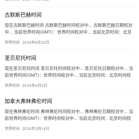
古默斯巴赫时间
现在古默斯巴赫时间 古默斯巴赫时间校对中… 古默斯巴赫日期校对
中… 当前世界时间(GMT)：世界时间校对中… 当前北京时间：北京
时间校对中… 关于古默斯巴赫时间 地区：德国 古默斯…
世界时间
2024年6月20日
圣贝尼托时间
现在圣贝尼托时间 圣贝尼托时间校对中… 圣贝尼托日期校对中… 当
前世界时间(GMT)：世界时间校对中… 当前北京时间：北京时间校
对中… 关于圣贝尼托时间 地区：危地马拉 圣贝尼托 …
世界时间
2024年4月3日
加拿大弗林弗伦时间
现在弗林弗伦时间 弗林弗伦时间校对中… 弗林弗伦日期校对中… 当
前世界时间(GMT)：世界时间校对中… 当前北京时间：北京时间校
对中… 关于弗林弗伦时间 地区：加拿大 弗林弗伦 时…
世界时间
2024年3月14日