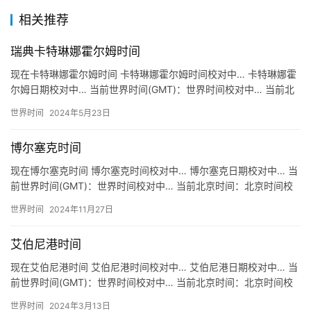
相关推荐
瑞典卡特琳娜霍尔姆时间
现在卡特琳娜霍尔姆时间 卡特琳娜霍尔姆时间校对中… 卡特琳娜霍
尔姆日期校对中… 当前世界时间(GMT)：世界时间校对中… 当前北
京时间：北京时间校对中… 关于卡特琳娜霍尔姆时间 地…
世界时间
2024年5月23日
博尔塞克时间
现在博尔塞克时间 博尔塞克时间校对中… 博尔塞克日期校对中… 当
前世界时间(GMT)：世界时间校对中… 当前北京时间：北京时间校
对中… 关于博尔塞克时间 地区：罗马尼亚 博尔塞克 …
世界时间
2024年11月27日
艾伯尼港时间
现在艾伯尼港时间 艾伯尼港时间校对中… 艾伯尼港日期校对中… 当
前世界时间(GMT)：世界时间校对中… 当前北京时间：北京时间校
对中… 关于艾伯尼港时间 地区：加拿大 艾伯尼港 P…
世界时间
2024年3月13日