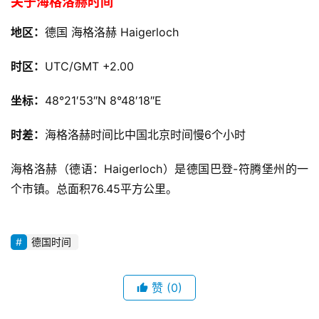
关于海格洛赫时间
地区：
德国 海格洛赫 Haigerloch
时区：
UTC/GMT +2.00
坐标：
48°21′53″N
8°48′18″E
时差：
海格洛赫时间比中国北京时间慢6个小时
海格洛赫（德语：
Haigerloch
）是德国巴登-符腾堡州的一
个市镇。总面积76.45平方公里。
德国时间
赞
(0)