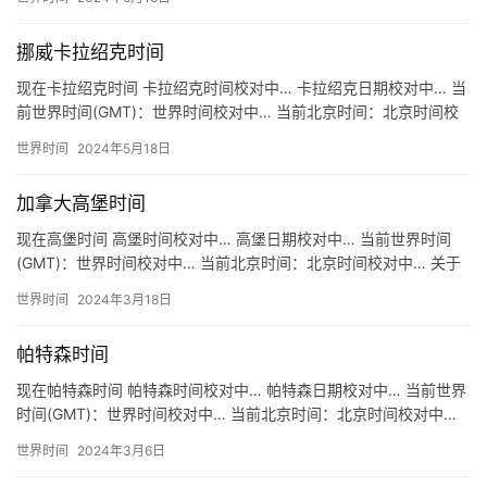
挪威卡拉绍克时间
现在卡拉绍克时间 卡拉绍克时间校对中… 卡拉绍克日期校对中… 当
前世界时间(GMT)：世界时间校对中… 当前北京时间：北京时间校
对中… 关于卡拉绍克时间 地区：挪威 卡拉绍克 Ka…
世界时间
2024年5月18日
加拿大高堡时间
现在高堡时间 高堡时间校对中… 高堡日期校对中… 当前世界时间
(GMT)：世界时间校对中… 当前北京时间：北京时间校对中… 关于
高堡时间 地区：加拿大 高堡 时区：UTC/GMT …
世界时间
2024年3月18日
帕特森时间
现在帕特森时间 帕特森时间校对中… 帕特森日期校对中… 当前世界
时间(GMT)：世界时间校对中… 当前北京时间：北京时间校对中…
关于帕特森时间 地区：美国 帕特森 Paterso…
世界时间
2024年3月6日