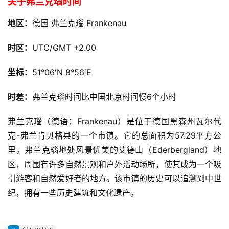
关于弗兰克瑙时间
地区：
德国 弗兰克瑙 Frankenau
时区：
UTC/GMT +2.00
坐标：
51°06′N
8°56′E
时差：
弗兰克瑙时间比中国北京时间慢6个小时
弗兰克瑙（德语：Frankenau）是位于德国黑森州瓦尔代
克-弗兰肯贝格县的一个市镇。它的总面积为57.29平方公
里。弗兰克瑙地处风景优美的艾德山（Ederbergland）地
区，周围有许多自然景观和户外活动场所，使其成为一个吸
引游客和自然爱好者的地方。该市镇的历史可以追溯到中世
纪，拥有一些历史建筑和文化遗产。