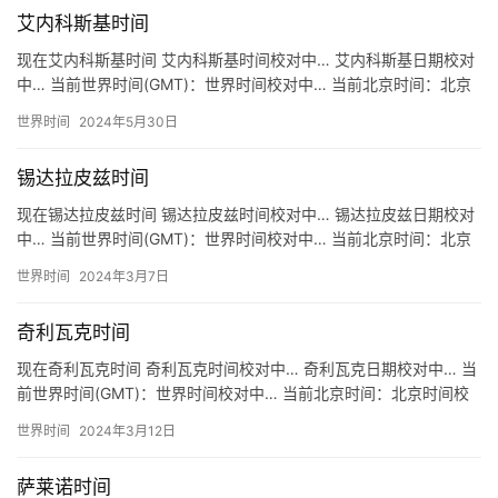
艾内科斯基时间
现在艾内科斯基时间 艾内科斯基时间校对中… 艾内科斯基日期校对
中… 当前世界时间(GMT)：世界时间校对中… 当前北京时间：北京
时间校对中… 关于艾内科斯基时间 地区：芬兰 艾内科…
世界时间
2024年5月30日
锡达拉皮兹时间
现在锡达拉皮兹时间 锡达拉皮兹时间校对中… 锡达拉皮兹日期校对
中… 当前世界时间(GMT)：世界时间校对中… 当前北京时间：北京
时间校对中… 关于锡达拉皮兹时间 地区：美国 锡达拉…
世界时间
2024年3月7日
奇利瓦克时间
现在奇利瓦克时间 奇利瓦克时间校对中… 奇利瓦克日期校对中… 当
前世界时间(GMT)：世界时间校对中… 当前北京时间：北京时间校
对中… 关于奇利瓦克时间 地区：加拿大 奇利瓦克 C…
世界时间
2024年3月12日
萨莱诺时间