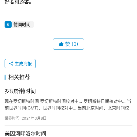
好者和游客。
德国时间
赞
(0)
生成海报
相关推荐
罗切斯特时间
现在罗切斯特时间 罗切斯特时间校对中… 罗切斯特日期校对中… 当
前世界时间(GMT)：世界时间校对中… 当前北京时间：北京时间校
对中… 关于罗切斯特时间 地区：美国 罗切斯特 Ro…
世界时间
2024年3月8日
美因河畔洛尔时间