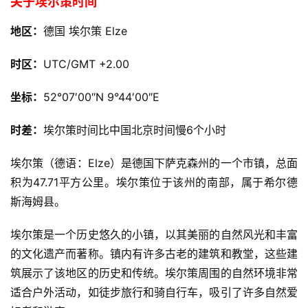
关于埃尔策时间
地区：
德国 埃尔策 Elze
时区：
UTC/GMT +2.00
坐标：
52°07′00″N
9°44′00″E
时差：
埃尔策时间比中国北京时间慢6个小时
埃尔策（德语：Elze）是德国下萨克森州的一个市镇，总面
积为47.71平方公里。埃尔策位于该州的南部，属于希尔德
斯海姆县。
埃尔策是一个历史悠久的小镇，以其美丽的自然风光和丰富
的文化遗产而著称。镇内有许多古老的建筑和教堂，这些建
筑展示了该地区的历史和传统。埃尔策周围的自然环境非常
适合户外活动，如徒步旅行和骑自行车，吸引了许多自然爱