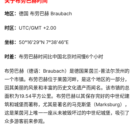
关于布劳巴赫时间
地区：
德国 布劳巴赫 Braubach
时区：
UTC/GMT +2.00
坐标：
50°16′29″N
7°38′46″E
时差：
布劳巴赫时间比中国北京时间慢6个小时
布劳巴赫（德语：Braubach）是德国莱茵兰-普法尔茨州的
一个市镇。布劳巴赫位于莱茵河畔，是这个地区的一部分，
因其美丽的风景和丰富的历史文化遗产而闻名。该市镇的总
面积为19.54平方公里。布劳巴赫以其保存完好的中世纪建
筑和城堡而著称，尤其是著名的马克斯堡（Marksburg），
这是莱茵河上唯一一座从未被毁坏过的中世纪城堡，吸引了
众多游客前来参观。