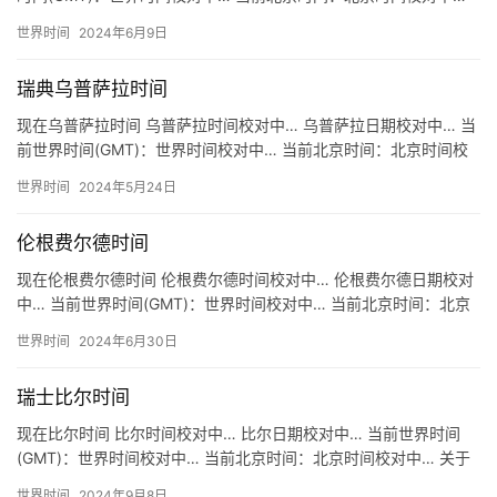
关于达瑟尔时间 地区：德国 达瑟尔 Dassel …
世界时间
2024年6月9日
瑞典乌普萨拉时间
现在乌普萨拉时间 乌普萨拉时间校对中… 乌普萨拉日期校对中… 当
前世界时间(GMT)：世界时间校对中… 当前北京时间：北京时间校
对中… 关于乌普萨拉时间 地区：瑞典 乌普萨拉 Up…
世界时间
2024年5月24日
伦根费尔德时间
现在伦根费尔德时间 伦根费尔德时间校对中… 伦根费尔德日期校对
中… 当前世界时间(GMT)：世界时间校对中… 当前北京时间：北京
时间校对中… 关于伦根费尔德时间 地区：德国 伦根费…
世界时间
2024年6月30日
瑞士比尔时间
现在比尔时间 比尔时间校对中… 比尔日期校对中… 当前世界时间
(GMT)：世界时间校对中… 当前北京时间：北京时间校对中… 关于
比尔时间 地区：瑞士 比尔 Biel/Bienne …
世界时间
2024年9月8日