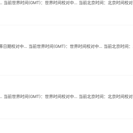
当前世界时间(GMT)：世界时间校对中… 当前北京时间：北京时间校对中… 
蒂日期校对中… 当前世界时间(GMT)：世界时间校对中… 当前北京时间
当前世界时间(GMT)：世界时间校对中… 当前北京时间：北京时间校对中…