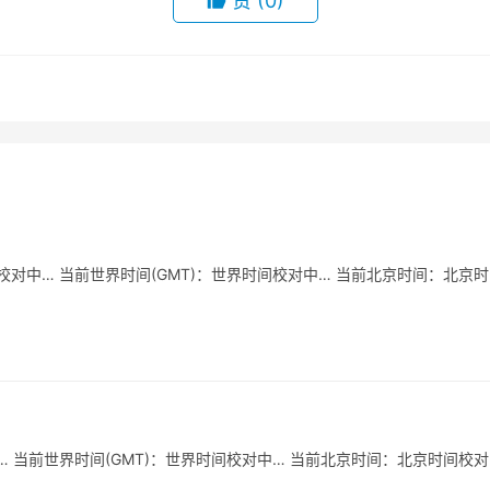
赞
(0)
对中… 当前世界时间(GMT)：世界时间校对中… 当前北京时间：北京时
当前世界时间(GMT)：世界时间校对中… 当前北京时间：北京时间校对中… 