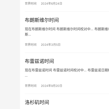
世界时间
2024年6月24日
布朗斯维尔时间
现在布朗斯维尔时间 布朗斯维尔时间校对中… 布朗斯维尔
斯…
世界时间
2024年3月5日
布雷兹诺时间
现在布雷兹诺时间 布雷兹诺时间校对中… 布雷兹诺日期校
…
世界时间
2024年9月20日
洛杉矶时间