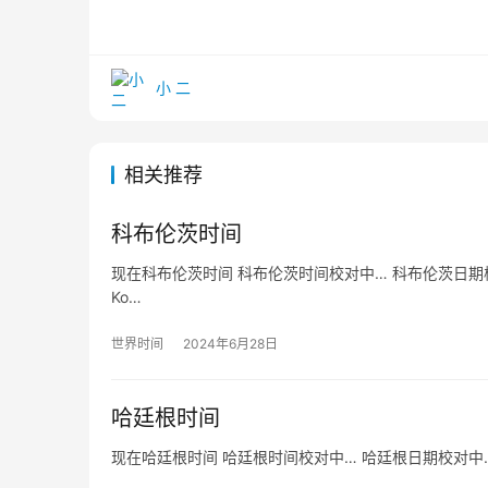
小 二
相关推荐
科布伦茨时间
现在科布伦茨时间 科布伦茨时间校对中… 科布伦茨日期校
Ko…
世界时间
2024年6月28日
哈廷根时间
现在哈廷根时间 哈廷根时间校对中… 哈廷根日期校对中… 