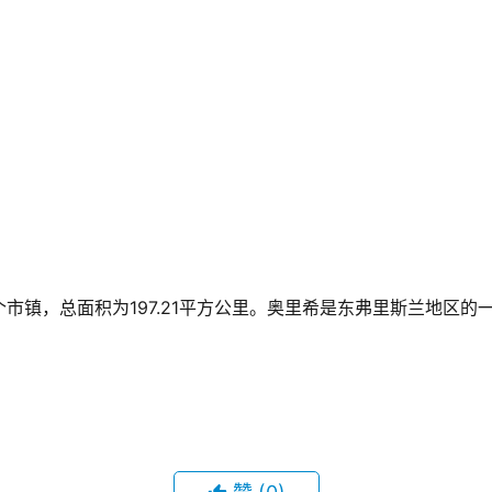
一个市镇，总面积为197.21平方公里。奥里希是东弗里斯兰地区