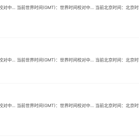
对中… 当前世界时间(GMT)：世界时间校对中… 当前北京时间：北京时
对中… 当前世界时间(GMT)：世界时间校对中… 当前北京时间：北京时间
对中… 当前世界时间(GMT)：世界时间校对中… 当前北京时间：北京时