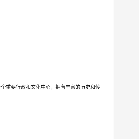
的一个重要行政和文化中心，拥有丰富的历史和传