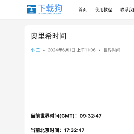
首页
使用教程
联系我
奥里希时间
小 二
•
2024年6月1日 上午11:06
•
世界时间
当前世界时间(GMT)：
09:32:47
当前北京时间：
17:32:47