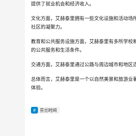
提供了就业机会和经济收入。
文化方面，艾赫泰里拥有一些文化设施和活动场
社区的凝聚力。
教育和公共服务设施方面，艾赫泰里有多所学校
的公共服务和生活条件。
交通方面，艾赫泰里通过公路与周边城市和地区
总体而言，艾赫泰里是一个以自然美景和旅游业
体验。
芬兰时间