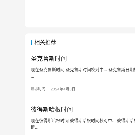
相关推荐
圣克鲁斯时间
现在圣克鲁斯时间 圣克鲁斯时间校对中… 圣克鲁斯日期校
…
世界时间
2024年4月3日
彼得斯哈根时间
现在彼得斯哈根时间 彼得斯哈根时间校对中… 彼得斯哈根
斯…