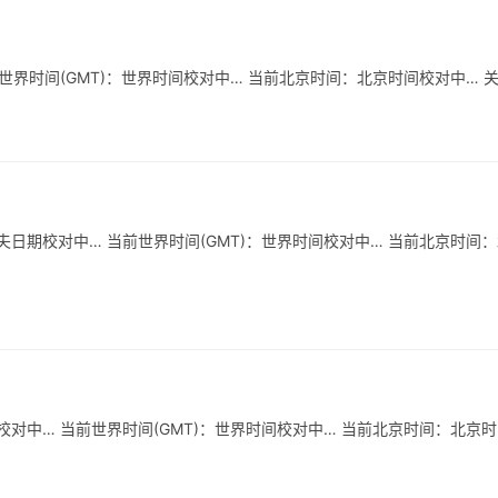
界时间(GMT)：世界时间校对中… 当前北京时间：北京时间校对中… 关于德
夫日期校对中… 当前世界时间(GMT)：世界时间校对中… 当前北京时间
对中… 当前世界时间(GMT)：世界时间校对中… 当前北京时间：北京时间