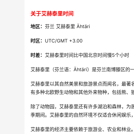
关于艾赫泰里时间
地区：
芬兰 艾赫泰里 Ähtäri
时区：
UTC/GMT +3.00
时差：
艾赫泰里时间比中国北京时间慢5个小时
艾赫泰里（芬兰语：Ähtäri）是芬兰南博滕区的
艾赫泰里以其自然美景和旅游景点而闻名，最著名的
有多种北欧野生动物和其他外来物种，包括熊、
除了动物园，艾赫泰里还有许多湖泊和森林，为
季期间。艾赫泰里的自然环境不仅适合休闲娱乐
艾赫泰里的经济主要依赖于旅游业、农业和林业