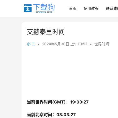
首页
使用教程
联系我
艾赫泰里时间
小 二
•
2024年5月30日 上午10:57
•
世界时间
当前世界时间(GMT)：
19:03:28
当前北京时间：
03:03:28