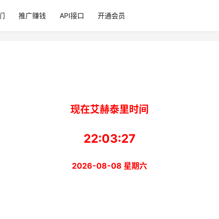
们
推广赚钱
API接口
开通会员
现在艾赫泰里时间
22:03:28
2026-08-08 星期六