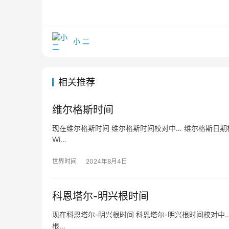
小 二
相关推荐
维尔格斯时间
现在维尔格斯时间 维尔格斯时间校对中… 维尔格斯日期校
Wi…
世界时间
2024年8月4日
科恩塔尔-明兴根时间
现在科恩塔尔-明兴根时间 科恩塔尔-明兴根时间校对中…
根…