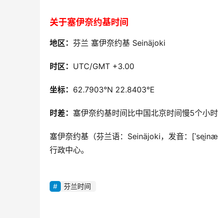
关于塞伊奈约基时间
地区：
芬兰 塞伊奈约基 Seinäjoki
时区：
UTC/GMT +3.00
坐标：
62.7903°N 22.8403°E
时差：
塞伊奈约基时间比中国北京时间慢5个小时
塞伊奈约基（芬兰语：Seinäjoki，发音：[ˈs
行政中心。
芬兰时间