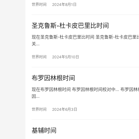
世界时间
2024年8月1日
圣克鲁斯-杜卡皮巴里比时间
现在圣克鲁斯-杜卡皮巴里比时间 圣克鲁斯-杜卡皮巴里
关…
世界时间
2024年5月10日
布罗因林根时间
现在布罗因林根时间 布罗因林根时间校对中… 布罗因林根
因…
世界时间
2024年6月3日
基辅时间