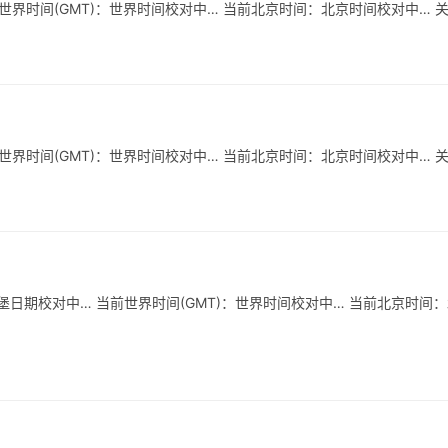
界时间(GMT)：世界时间校对中… 当前北京时间：北京时间校对中… 关于基
界时间(GMT)：世界时间校对中… 当前北京时间：北京时间校对中… 关于雅
日期校对中… 当前世界时间(GMT)：世界时间校对中… 当前北京时间：