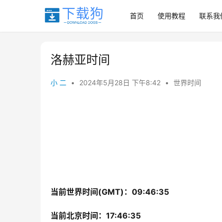
首页
使用教程
联系我
洛赫亚时间
小 二
•
2024年5月28日 下午8:42
•
世界时间
当前世界时间(GMT)：
09:46:35
当前北京时间：
17:46:35