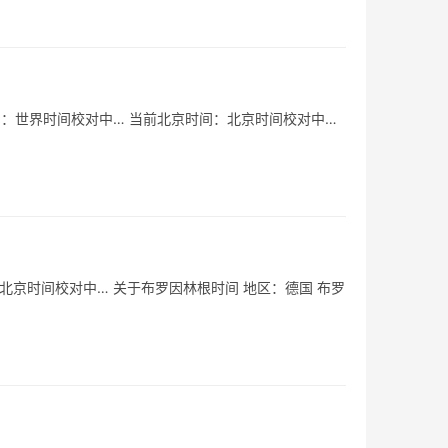
T)：世界时间校对中… 当前北京时间：北京时间校对中…
北京时间校对中… 关于布罗因林根时间 地区：德国 布罗