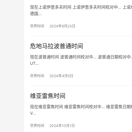
现在上诺伊恩多夫时间 上诺伊恩多夫时间校对中… 上诺
德国…
世界时间
2024年6月23日
危地马拉波普通时间
现在波普通时间 波普通时间校对中… 波普通日期校对中…
UT…
世界时间
2024年4月5日
维亚雷焦时间
现在维亚雷焦时间 维亚雷焦时间校对中… 维亚雷焦日期校
V…
世界时间
2024年10月1日