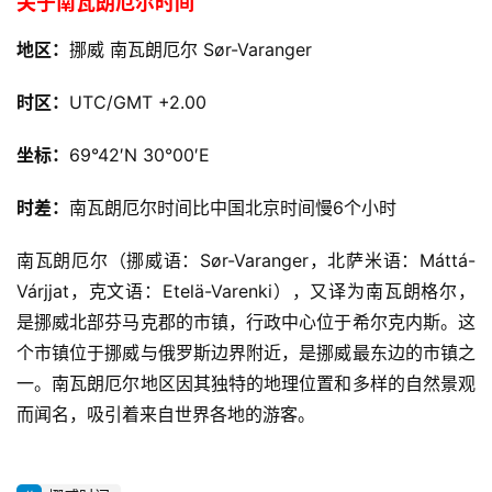
关于南瓦朗厄尔时间
地区：
挪威 南瓦朗厄尔 Sør-Varanger
时区：
UTC/GMT +2.00
坐标：
69°42′N
30°00′E
时差：
南瓦朗厄尔时间比中国北京时间慢6个小时
南瓦朗厄尔（挪威语：Sør-Varanger，北萨米语：Máttá-
Várjjat，克文语：Etelä-Varenki），又译为南瓦朗格尔，
是挪威北部芬马克郡的市镇，行政中心位于希尔克内斯。这
个市镇位于挪威与俄罗斯边界附近，是挪威最东边的市镇之
一。南瓦朗厄尔地区因其独特的地理位置和多样的自然景观
而闻名，吸引着来自世界各地的游客。