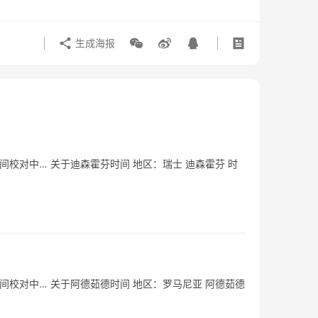
生成海报
间校对中… 关于迪森霍芬时间 地区：瑞士 迪森霍芬 时
间校对中… 关于阿德茹德时间 地区：罗马尼亚 阿德茹德