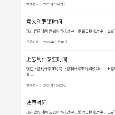
世界时间
2024年11月7日
意大利罗镇时间
现在罗镇时间 罗镇时间校对中… 罗镇日期校对中… 当前世
世界时间
2024年10月10日
上瑟利什泰亚时间
现在上瑟利什泰亚时间 上瑟利什泰亚时间校对中… 上瑟
亚 …
世界时间
2024年11月26日
波恩时间
现在波恩时间 波恩时间校对中… 波恩日期校对中… 当前世