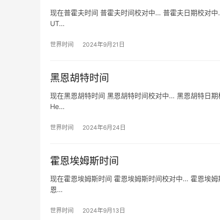
现在普霍夫时间 普霍夫时间校对中… 普霍夫日期校对中…
UT…
世界时间
2024年9月21日
黑恩胡特时间
现在黑恩胡特时间 黑恩胡特时间校对中… 黑恩胡特日期校
He…
世界时间
2024年6月24日
霍恩埃姆斯时间
现在霍恩埃姆斯时间 霍恩埃姆斯时间校对中… 霍恩埃姆斯
恩…
世界时间
2024年9月13日