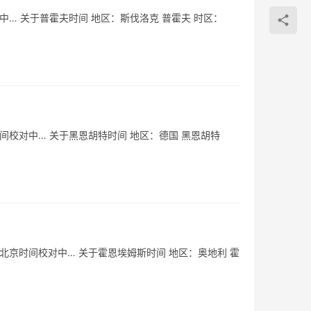
中… 关于普霍夫时间 地区：斯伐洛克 普霍夫 时区：
间校对中… 关于黑恩胡特时间 地区：德国 黑恩胡特
北京时间校对中… 关于霍恩埃姆斯时间 地区：奥地利 霍