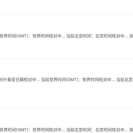
界时间(GMT)：世界时间校对中… 当前北京时间：北京时间校对中… 关于罗
利什泰亚日期校对中… 当前世界时间(GMT)：世界时间校对中… 当前北
界时间(GMT)：世界时间校对中… 当前北京时间：北京时间校对中… 关于波