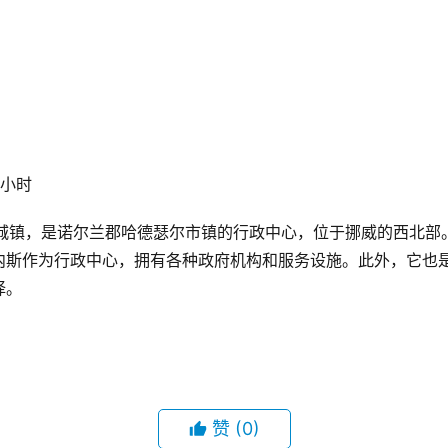
个小时
的一个城镇，是诺尔兰郡哈德瑟尔市镇的行政中心，位于挪威的西
内斯作为行政中心，拥有各种政府机构和服务设施。此外，它也
择。
赞
(0)