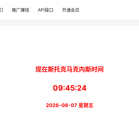
们
推广赚钱
API接口
开通会员
现在斯托克马克内斯时间
09:45:24
2026-08-07 星期五