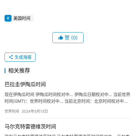
美国时间
赞
(0)
生成海报
相关推荐
巴拉圭伊陶瓜时间
现在伊陶瓜时间 伊陶瓜时间校对中… 伊陶瓜日期校对中… 当前世界
时间(GMT)：世界时间校对中… 当前北京时间：北京时间校对中…
关于伊陶瓜时间 地区：巴拉圭 伊陶瓜 时区：UTC…
世界时间
2024年5月13日
马尔克特雷德维茨时间