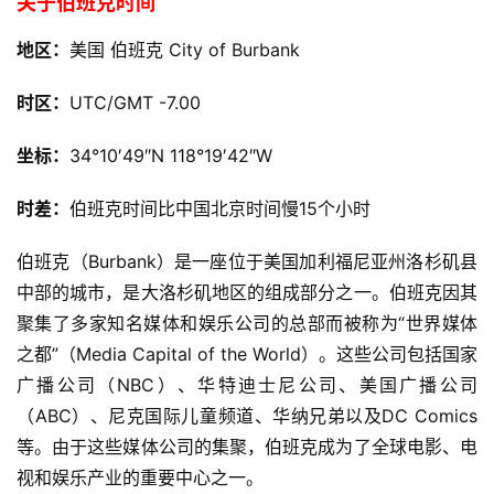
关于伯班克时间
地区：
美国 伯班克 City of Burbank
时区：
UTC/GMT -7.00
坐标：
34°10′49″N
118°19′42″W
时差：
伯班克时间比中国北京时间慢15个小时
伯班克（Burbank）是一座位于美国加利福尼亚州洛杉矶县
中部的城市，是大洛杉矶地区的组成部分之一。伯班克因其
聚集了多家知名媒体和娱乐公司的总部而被称为“世界媒体
之都”（Media Capital of the World）。这些公司包括国家
广播公司（NBC）、华特迪士尼公司、美国广播公司
（ABC）、尼克国际儿童频道、华纳兄弟以及DC Comics
等。由于这些媒体公司的集聚，伯班克成为了全球电影、电
视和娱乐产业的重要中心之一。