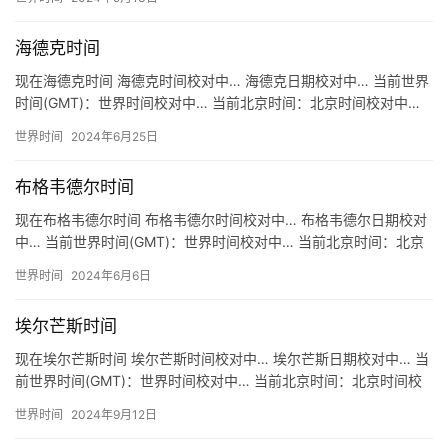
海德克时间
现在海德克时间 海德克时间校对中… 海德克日期校对中… 当前世界
时间(GMT)：世界时间校对中… 当前北京时间：北京时间校对中…
关于海德克时间 地区：德国 海德克 Heideck…
世界时间
2024年6月25日
布格韦德尔时间
现在布格韦德尔时间 布格韦德尔时间校对中… 布格韦德尔日期校对
中… 当前世界时间(GMT)：世界时间校对中… 当前北京时间：北京
时间校对中… 关于布格韦德尔时间 地区：德国 布格韦…
世界时间
2024年6月6日
埃尔芒斯时间
现在埃尔芒斯时间 埃尔芒斯时间校对中… 埃尔芒斯日期校对中… 当
前世界时间(GMT)：世界时间校对中… 当前北京时间：北京时间校
对中… 关于埃尔芒斯时间 地区：瑞士 埃尔芒斯 He…
世界时间
2024年9月12日