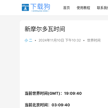
首页
使用教程
联系我
新摩尔多瓦时间
小 二
•
2024年11月10日 下午10:32
•
世界时间
当前世界时间(GMT)：
19:09:41
当前北京时间：
03:09:41