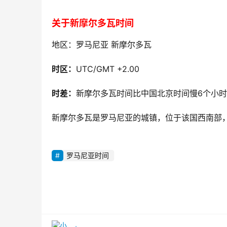
关于新摩尔多瓦时间
地区：罗马尼亚 新摩尔多瓦
时区：
UTC/GMT +2.00
时差：
新摩尔多瓦时间比中国北京时间慢6个小时
新摩尔多瓦是罗马尼亚的城镇，位于该国西南部，
罗马尼亚时间