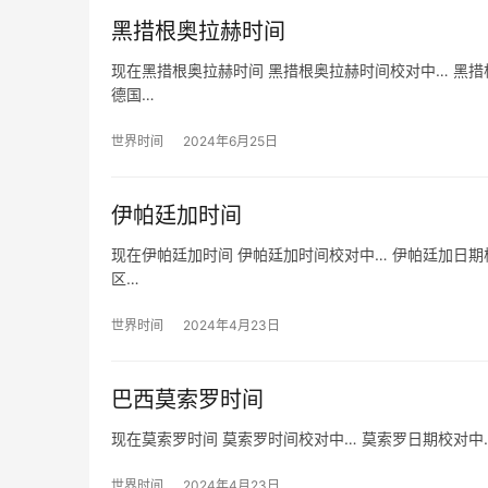
黑措根奥拉赫时间
现在黑措根奥拉赫时间 黑措根奥拉赫时间校对中… 黑措
德国…
世界时间
2024年6月25日
伊帕廷加时间
现在伊帕廷加时间 伊帕廷加时间校对中… 伊帕廷加日期校
区…
世界时间
2024年4月23日
巴西莫索罗时间
现在莫索罗时间 莫索罗时间校对中… 莫索罗日期校对中… 
世界时间
2024年4月23日