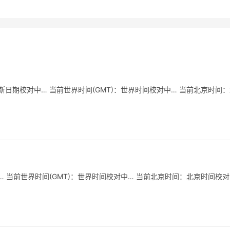
日期校对中… 当前世界时间(GMT)：世界时间校对中… 当前北京时间：
 当前世界时间(GMT)：世界时间校对中… 当前北京时间：北京时间校对