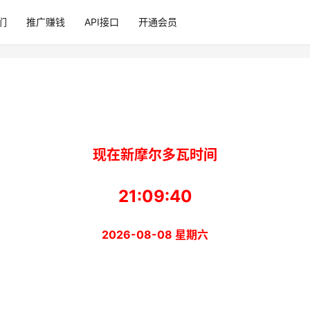
们
推广赚钱
API接口
开通会员
现在新摩尔多瓦时间
21:09:41
2026-08-08 星期六