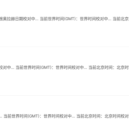
根奥拉赫日期校对中… 当前世界时间(GMT)：世界时间校对中… 当前北
对中… 当前世界时间(GMT)：世界时间校对中… 当前北京时间：北京时
当前世界时间(GMT)：世界时间校对中… 当前北京时间：北京时间校对中…