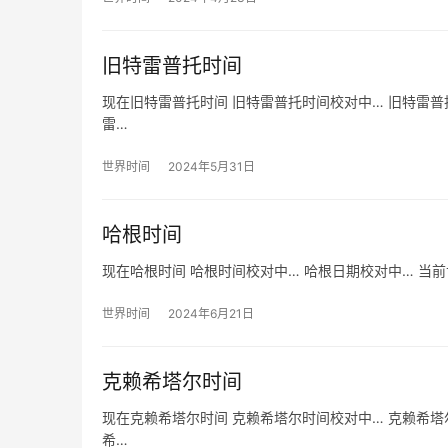
旧特雷普托时间
现在旧特雷普托时间 旧特雷普托时间校对中… 旧特雷普托
雷…
世界时间
2024年5月31日
哈根时间
现在哈根时间 哈根时间校对中… 哈根日期校对中… 当前世
世界时间
2024年6月21日
克赖希塔尔时间
现在克赖希塔尔时间 克赖希塔尔时间校对中… 克赖希塔尔
希…