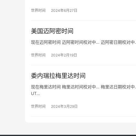
世界时间
2024年6月27日
美国迈阿密时间
现在迈阿密时间 迈阿密时间校对中… 迈阿密日期校对中… 
世界时间
2024年2月19日
委内瑞拉梅里达时间
现在梅里达时间 梅里达时间校对中… 梅里达日期校对中…
UT…
世界时间
2024年3月29日