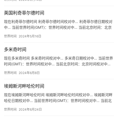
英国利奇菲尔德时间
现在利奇菲尔德时间 利奇菲尔德时间校对中… 利奇菲尔德日期校对
中… 当前世界时间(GMT)：世界时间校对中… 当前北京时间：北京
时间校对中… 关于利奇菲尔德时间 地区：英国 利奇菲…
世界时间
2024年5月16日
多米奇时间
现在多米奇时间 多米奇时间校对中… 多米奇日期校对中… 当前世界
时间(GMT)：世界时间校对中… 当前北京时间：北京时间校对中…
关于多米奇时间 地区：德国 多米奇 Dommitz…
世界时间
2024年6月8日
埃姆斯河畔哈伦时间
现在埃姆斯河畔哈伦时间 埃姆斯河畔哈伦时间校对中… 埃姆斯河畔
哈伦日期校对中… 当前世界时间(GMT)：世界时间校对中… 当前北
京时间：北京时间校对中… 关于埃姆斯河畔哈伦时间 地…
世界时间
2024年6月24日