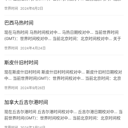
时间校对中… 关于巴特特尔茨时间 地区：德国 巴特特…
世界时间
2024年6月2日
巴西马热时间
现在马热时间 马热时间校对中… 马热日期校对中… 当前世界时间
(GMT)：世界时间校对中… 当前北京时间：北京时间校对中… 关于
马热时间 地区：巴西 马热 Magé 时区：UTC/…
世界时间
2024年4月24日
斯皮什旧村时间
现在斯皮什旧村时间 斯皮什旧村时间校对中… 斯皮什旧村日期校对
中… 当前世界时间(GMT)：世界时间校对中… 当前北京时间：北京
时间校对中… 关于斯皮什旧村时间 地区：斯伐洛克 斯…
世界时间
2024年9月26日
加拿大丘吉尔港时间
现在丘吉尔港时间 丘吉尔港时间校对中… 丘吉尔港日期校对中… 当
前世界时间(GMT)：世界时间校对中… 当前北京时间：北京时间校
对中… 关于丘吉尔港时间 地区：加拿大 丘吉尔港 时…
世界时间
2024年3月14日