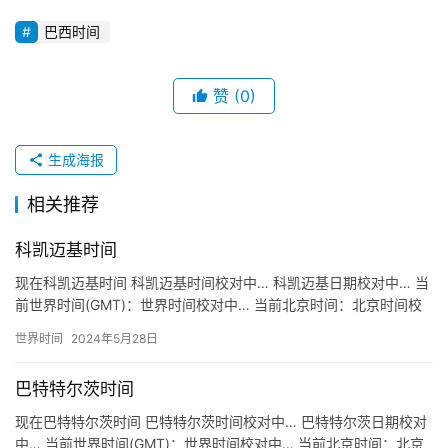
巴西时间
赞
(0)
生成海报
相关推荐
科凯迈基时间
现在科凯迈基时间 科凯迈基时间校对中… 科凯迈基日期校对中… 当
前世界时间(GMT)：世界时间校对中… 当前北京时间：北京时间校
对中… 关于科凯迈基时间 地区：芬兰 科凯迈基 时区…
世界时间
2024年5月28日
巴特特尔茨时间
现在巴特特尔茨时间 巴特特尔茨时间校对中… 巴特特尔茨日期校对
中… 当前世界时间(GMT)：世界时间校对中… 当前北京时间：北京