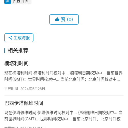
巴西时间
赞
(0)
生成海报
相关推荐
楠塔利时间
现在楠塔利时间 楠塔利时间校对中… 楠塔利日期校对中… 当前世界
时间(GMT)：世界时间校对中… 当前北京时间：北京时间校对中…
关于楠塔利时间 地区：芬兰 楠塔利 时区：UTC/…
世界时间
2024年5月28日
巴西伊塔佩维时间
现在伊塔佩维时间 伊塔佩维时间校对中… 伊塔佩维日期校对中… 当
前世界时间(GMT)：世界时间校对中… 当前北京时间：北京时间校
对中… 关于伊塔佩维时间 地区：巴西 伊塔佩维 It…