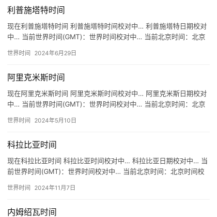
利普施塔特时间
现在利普施塔特时间 利普施塔特时间校对中… 利普施塔特日期校对
中… 当前世界时间(GMT)：世界时间校对中… 当前北京时间：北京
时间校对中… 关于利普施塔特时间 地区：德国 利普施…
世界时间
2024年6月29日
阿里克米斯时间
现在阿里克米斯时间 阿里克米斯时间校对中… 阿里克米斯日期校对
中… 当前世界时间(GMT)：世界时间校对中… 当前北京时间：北京
时间校对中… 关于阿里克米斯时间 地区：巴西 阿里克…
世界时间
2024年5月10日
科拉比亚时间
现在科拉比亚时间 科拉比亚时间校对中… 科拉比亚日期校对中… 当
前世界时间(GMT)：世界时间校对中… 当前北京时间：北京时间校
对中… 关于科拉比亚时间 地区：罗马尼亚 科拉比亚 …
世界时间
2024年11月7日
内姆绍瓦时间