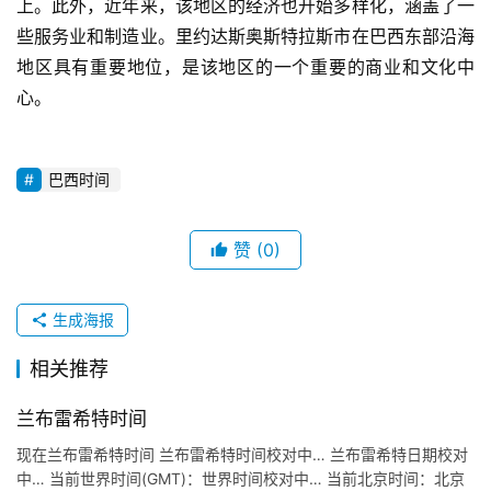
上。此外，近年来，该地区的经济也开始多样化，涵盖了一
些服务业和制造业。里约达斯奥斯特拉斯市在巴西东部沿海
地区具有重要地位，是该地区的一个重要的商业和文化中
心。
巴西时间
赞
(0)
生成海报
相关推荐
兰布雷希特时间
现在兰布雷希特时间 兰布雷希特时间校对中… 兰布雷希特日期校对
中… 当前世界时间(GMT)：世界时间校对中… 当前北京时间：北京