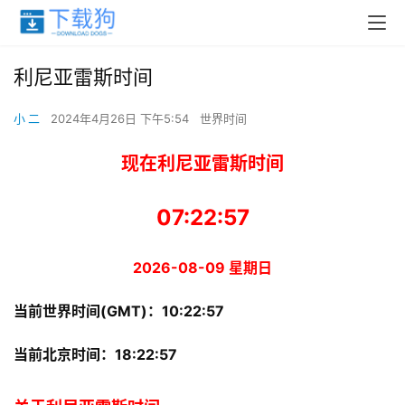
利尼亚雷斯时间
小 二
2024年4月26日 下午5:54
世界时间
现在利尼亚雷斯时间
07:22:57
2026-08-09 星期日
当前世界时间(GMT)：
10:22:57
当前北京时间：
18:22:57