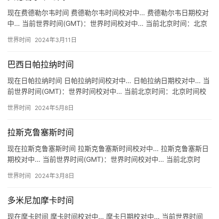
现在费德勒尔韦时间 费德勒尔韦时间校对中… 费德勒尔韦日期校对
中… 当前世界时间(GMT)：世界时间校对中… 当前北京时间：北京
时间校对中… 关于费德勒尔韦时间 地区：美国 费德勒…
世界时间
2024年3月11日
巴西日帕拉纳时间
现在日帕拉纳时间 日帕拉纳时间校对中… 日帕拉纳日期校对中… 当
前世界时间(GMT)：世界时间校对中… 当前北京时间：北京时间校
对中… 关于日帕拉纳时间 地区：巴西 日帕拉纳 时区…
世界时间
2024年5月8日
拉斯克鲁塞斯时间
现在拉斯克鲁塞斯时间 拉斯克鲁塞斯时间校对中… 拉斯克鲁塞斯日
期校对中… 当前世界时间(GMT)：世界时间校对中… 当前北京时
间：北京时间校对中… 关于拉斯克鲁塞斯时间 地区：美国…
世界时间
2024年3月8日
多米尼加摩卡时间
现在摩卡时间 摩卡时间校对中… 摩卡日期校对中… 当前世界时间