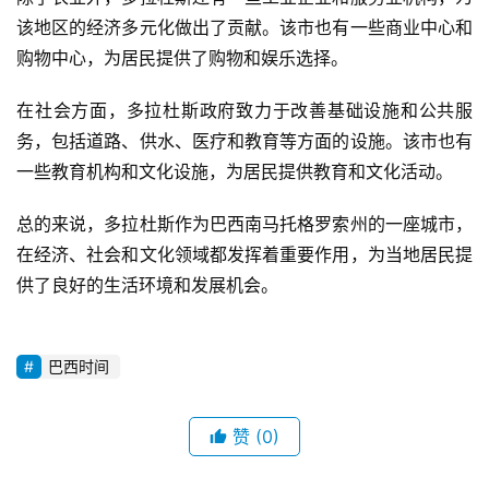
该地区的经济多元化做出了贡献。该市也有一些商业中心和
购物中心，为居民提供了购物和娱乐选择。
在社会方面，多拉杜斯政府致力于改善基础设施和公共服
务，包括道路、供水、医疗和教育等方面的设施。该市也有
一些教育机构和文化设施，为居民提供教育和文化活动。
总的来说，多拉杜斯作为巴西南马托格罗索州的一座城市，
在经济、社会和文化领域都发挥着重要作用，为当地居民提
供了良好的生活环境和发展机会。
巴西时间
赞
(0)