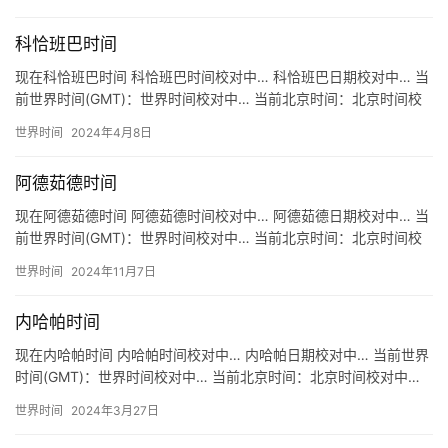
科恰班巴时间
现在科恰班巴时间 科恰班巴时间校对中… 科恰班巴日期校对中… 当
前世界时间(GMT)：世界时间校对中… 当前北京时间：北京时间校
对中… 关于科恰班巴时间 地区：玻利维亚 科恰班巴 …
世界时间
2024年4月8日
阿德茹德时间
现在阿德茹德时间 阿德茹德时间校对中… 阿德茹德日期校对中… 当
前世界时间(GMT)：世界时间校对中… 当前北京时间：北京时间校
对中… 关于阿德茹德时间 地区：罗马尼亚 阿德茹德 …
世界时间
2024年11月7日
内哈帕时间
现在内哈帕时间 内哈帕时间校对中… 内哈帕日期校对中… 当前世界
时间(GMT)：世界时间校对中… 当前北京时间：北京时间校对中…
关于内哈帕时间 地区：萨尔瓦多 内哈帕 时区：UT…
世界时间
2024年3月27日