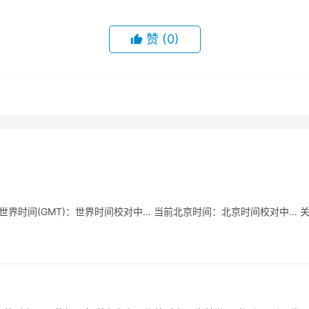
赞
(0)
界时间(GMT)：世界时间校对中… 当前北京时间：北京时间校对中… 关于昆