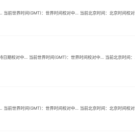
当前世界时间(GMT)：世界时间校对中… 当前北京时间：北京时间校对中… 
日期校对中… 当前世界时间(GMT)：世界时间校对中… 当前北京时间：
当前世界时间(GMT)：世界时间校对中… 当前北京时间：北京时间校对中… 关