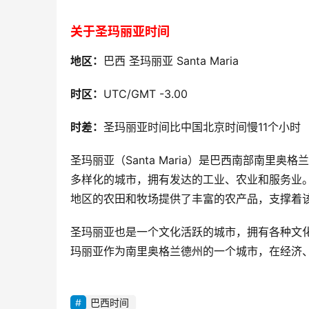
关于圣玛丽亚时间
地区：
巴西 圣玛丽亚 Santa Maria
时区：
UTC/GMT -3.00
时差：
圣玛丽亚时间比中国北京时间慢11个小时
圣玛丽亚（Santa Maria）是巴西南部南
多样化的城市，拥有发达的工业、农业和服务业
地区的农田和牧场提供了丰富的农产品，支撑着
圣玛丽亚也是一个文化活跃的城市，拥有各种文
玛丽亚作为南里奥格兰德州的一个城市，在经济
巴西时间