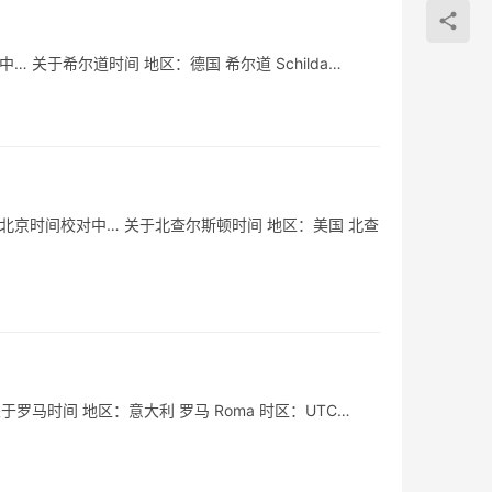
关于希尔道时间 地区：德国 希尔道 Schilda…
北京时间校对中… 关于北查尔斯顿时间 地区：美国 北查
罗马时间 地区：意大利 罗马 Roma 时区：UTC…