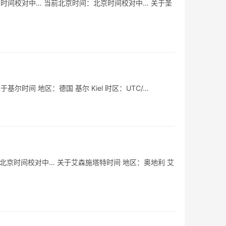
界时间校对中… 当前北京时间：北京时间校对中… 关于圣
时间 地区：德国 基尔 Kiel 时区：UTC/…
北京时间校对中… 关于艾森施塔特时间 地区：奥地利 艾