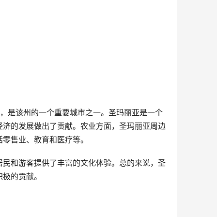
河畔，是该州的一个重要城市之一。圣玛丽亚是一个
经济的发展做出了贡献。农业方面，圣玛丽亚周边
括零售业、教育和医疗等。
居民和游客提供了丰富的文化体验。总的来说，圣
积极的贡献。