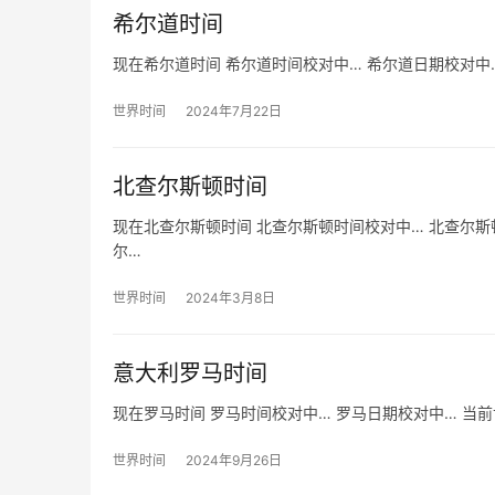
希尔道时间
现在希尔道时间 希尔道时间校对中… 希尔道日期校对中… 
世界时间
2024年7月22日
北查尔斯顿时间
现在北查尔斯顿时间 北查尔斯顿时间校对中… 北查尔斯顿
尔…
世界时间
2024年3月8日
意大利罗马时间
现在罗马时间 罗马时间校对中… 罗马日期校对中… 当前世
世界时间
2024年9月26日