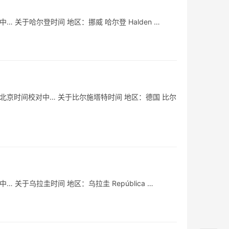
关于哈尔登时间 地区：挪威 哈尔登 Halden …
北京时间校对中… 关于比尔施塔特时间 地区：德国 比尔
于乌拉圭时间 地区：乌拉圭 República …