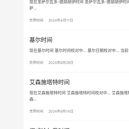
现在圣萨尔瓦多-德胡胡伊时间 圣萨尔瓦多-德胡胡伊时间
萨…
世界时间
2024年4月11日
基尔时间
现在基尔时间 基尔时间校对中… 基尔日期校对中… 当前世
世界时间
2024年6月26日
艾森施塔特时间
现在艾森施塔特时间 艾森施塔特时间校对中… 艾森施塔特
森…
世界时间
2024年9月14日