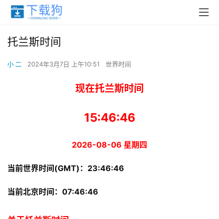
托兰斯时间
小 二
2024年3月7日 上午10:51
世界时间
现在托兰斯时间
15:46:46
2026-08-06 星期四
当前世界时间(GMT)：
23:46:46
当前北京时间：
07:46:46