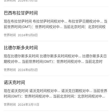
世界时间
2024年7月1日
巴西布拉甘萨时间
现在布拉甘萨时间 布拉甘萨时间校对中… 布拉甘萨日期校对中… 当
前世界时间(GMT)：世界时间校对中… 当前北京时间：北京时间校
对中… 关于布拉甘萨时间 地区：巴西 布拉甘萨 时区…
世界时间
2024年5月8日
比德尔斯多夫时间
现在比德尔斯多夫时间 比德尔斯多夫时间校对中… 比德尔斯多夫日
期校对中… 当前世界时间(GMT)：世界时间校对中… 当前北京时
间：北京时间校对中… 关于比德尔斯多夫时间 地区：德国…
世界时间
2024年6月5日
诺沃克时间
现在诺沃克时间 诺沃克时间校对中… 诺沃克日期校对中… 当前世界
时间(GMT)：世界时间校对中… 当前北京时间：北京时间校对中…
关于诺沃克时间 地区：美国 诺沃克 时区：UTC/…
世界时间
2024年3月11日