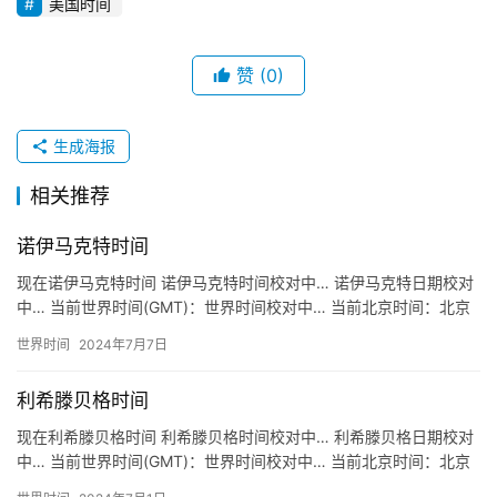
美国时间
赞
(0)
生成海报
相关推荐
诺伊马克特时间
现在诺伊马克特时间 诺伊马克特时间校对中… 诺伊马克特日期校对
中… 当前世界时间(GMT)：世界时间校对中… 当前北京时间：北京
时间校对中… 关于诺伊马克特时间 地区：德国 诺伊马…
世界时间
2024年7月7日
利希滕贝格时间
现在利希滕贝格时间 利希滕贝格时间校对中… 利希滕贝格日期校对
中… 当前世界时间(GMT)：世界时间校对中… 当前北京时间：北京
时间校对中… 关于利希滕贝格时间 地区：德国 利希滕…