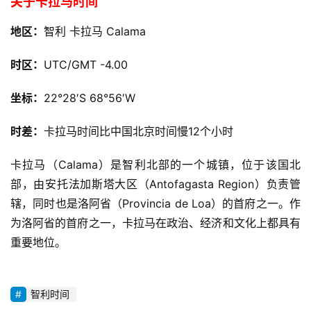
关于卡拉马时间
地区：
智利 卡拉马 Calama
时区：
UTC/GMT -4.00
坐标：
22°28′S
68°56′W
时差：
卡拉马时间比中国北京时间慢12个小时
卡拉马（Calama）是智利北部的一个城镇，位于该国北
部，由安托法加斯塔大区（Antofagasta Region）负责管
辖，同时也是洛阿省（Provincia de Loa）的首府之一。作
为洛阿省的首府之一，卡拉马在政治、经济和文化上都具有
重要地位。
智利时间