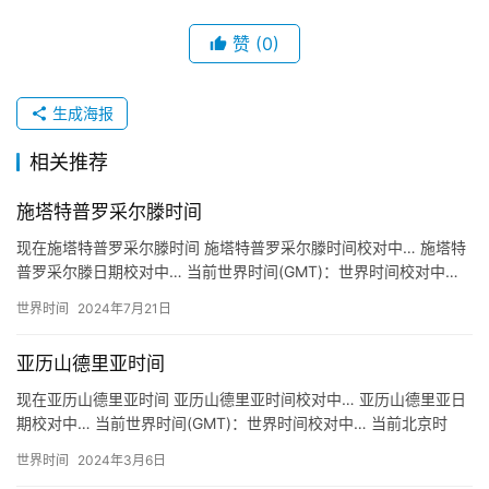
赞
(0)
生成海报
相关推荐
施塔特普罗采尔滕时间
现在施塔特普罗采尔滕时间 施塔特普罗采尔滕时间校对中… 施塔特
普罗采尔滕日期校对中… 当前世界时间(GMT)：世界时间校对中…
当前北京时间：北京时间校对中… 关于施塔特普罗采尔滕…
世界时间
2024年7月21日
亚历山德里亚时间
现在亚历山德里亚时间 亚历山德里亚时间校对中… 亚历山德里亚日
期校对中… 当前世界时间(GMT)：世界时间校对中… 当前北京时
间：北京时间校对中… 关于亚历山德里亚时间 地区：美国…
世界时间
2024年3月6日