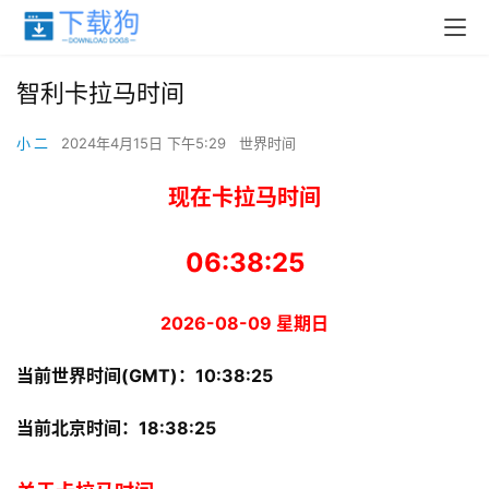
智利卡拉马时间
小 二
2024年4月15日 下午5:29
世界时间
现在卡拉马时间
06:38:25
2026-08-09 星期日
当前世界时间(GMT)：
10:38:25
当前北京时间：
18:38:25