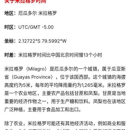
关于米拉格罗时间
地区：
厄瓜多尔 米拉格罗
时区：
UTC/GMT -5.00
坐标：
2.12722°S 79.5992°W
时差：
米拉格罗时间比中国北京时间慢13个小时
米拉格罗（Milagro）是厄瓜多尔的一个城镇，属于瓜亚斯
省（Guayas Province），位于该国西部。这个城镇的海拔
高度约为5米，每年的平均降雨量约为1,265毫米。米拉格罗
是一个农业地区，主要农产品包括甘蔗和凤梨。甘蔗是当地
重要的经济作物之一，用于生产糖和饮料。凤梨也在该地区
广泛种植，主要用于食品加工和出口。
除了农业，米拉格罗可能还有其他经济活动，例如商业和服