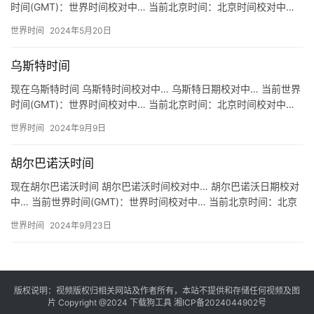
时间(GMT)：世界时间校对中… 当前北京时间：北京时间校对中…
关于奥勒松时间 地区：挪威 奥勒松 Ålesund…
世界时间
2024年5月20日
乌斯特时间
现在乌斯特时间 乌斯特时间校对中… 乌斯特日期校对中… 当前世界
时间(GMT)：世界时间校对中… 当前北京时间：北京时间校对中…
关于乌斯特时间 地区：瑞士 乌斯特 Uster 时…
世界时间
2024年9月9日
胡尔巴诺沃时间
现在胡尔巴诺沃时间 胡尔巴诺沃时间校对中… 胡尔巴诺沃日期校对
中… 当前世界时间(GMT)：世界时间校对中… 当前北京时间：北京
时间校对中… 关于胡尔巴诺沃时间 地区：斯伐洛克 胡…
世界时间
2024年9月23日
版权说明：视频版权归相关网站及作者所有，本站不提供和存储任何视频及图
片 Copyright @2024
下载狗工具
湘ICP备2024044902号