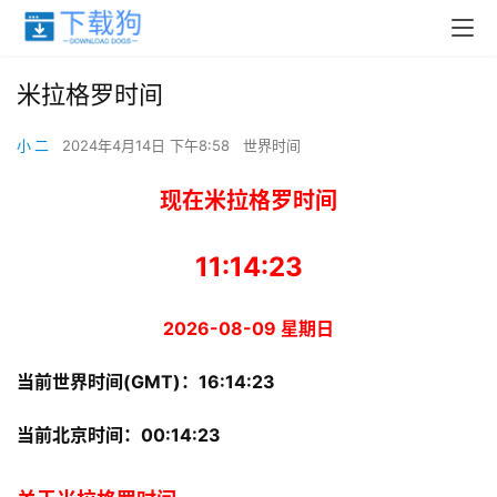
米拉格罗时间
小 二
2024年4月14日 下午8:58
世界时间
现在米拉格罗时间
11:14:23
2026-08-09 星期日
当前世界时间(GMT)：
16:14:23
当前北京时间：
00:14:23