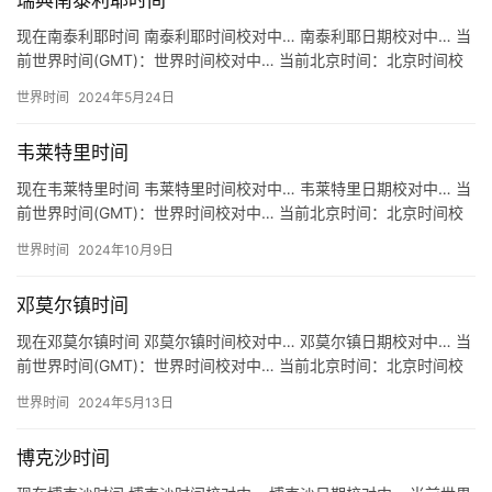
瑞典南泰利耶时间
现在南泰利耶时间 南泰利耶时间校对中… 南泰利耶日期校对中… 当
前世界时间(GMT)：世界时间校对中… 当前北京时间：北京时间校
对中… 关于南泰利耶时间 地区：瑞典 南泰利耶 Sö…
世界时间
2024年5月24日
韦莱特里时间
现在韦莱特里时间 韦莱特里时间校对中… 韦莱特里日期校对中… 当
前世界时间(GMT)：世界时间校对中… 当前北京时间：北京时间校
对中… 关于韦莱特里时间 地区：意大利 韦莱特里 V…
世界时间
2024年10月9日
邓莫尔镇时间
现在邓莫尔镇时间 邓莫尔镇时间校对中… 邓莫尔镇日期校对中… 当
前世界时间(GMT)：世界时间校对中… 当前北京时间：北京时间校
对中… 关于邓莫尔镇时间 地区：巴哈马 邓莫尔镇 时…
世界时间
2024年5月13日
博克沙时间