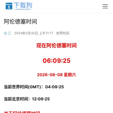
阿伦德塞时间
小 二
2024年5月30日 上午11:17
世界时间
现在阿伦德塞时间
06:09:25
2026-08-08 星期六
当前世界时间(GMT)：
04:09:25
当前北京时间：
12:09:25