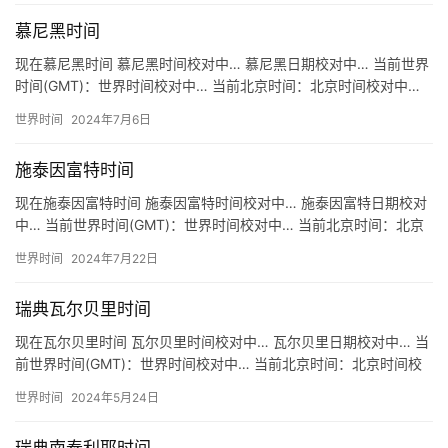
慕尼黑时间
现在慕尼黑时间 慕尼黑时间校对中… 慕尼黑日期校对中… 当前世界
时间(GMT)：世界时间校对中… 当前北京时间：北京时间校对中…
关于慕尼黑时间 地区：德国 慕尼黑 München…
世界时间
2024年7月6日
施泰因富特时间
现在施泰因富特时间 施泰因富特时间校对中… 施泰因富特日期校对
中… 当前世界时间(GMT)：世界时间校对中… 当前北京时间：北京
时间校对中… 关于施泰因富特时间 地区：德国 施泰…
世界时间
2024年7月22日
瑞典瓦尔贝里时间
现在瓦尔贝里时间 瓦尔贝里时间校对中… 瓦尔贝里日期校对中… 当
前世界时间(GMT)：世界时间校对中… 当前北京时间：北京时间校
对中… 关于瓦尔贝里时间 地区：瑞典 瓦尔贝里 Va…
世界时间
2024年5月24日