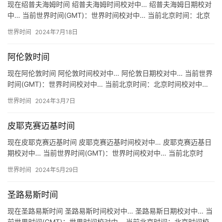
现在绍普夫海姆时间 绍普夫海姆时间校对中… 绍普夫海姆日期校对
中… 当前世界时间(GMT)：世界时间校对中… 当前北京时间：北京
时间校对中… 关于绍普夫海姆时间 地区：德国 绍普夫…
世界时间
2024年7月18日
阿伦敦时间
现在阿伦敦时间 阿伦敦时间校对中… 阿伦敦日期校对中… 当前世界
时间(GMT)：世界时间校对中… 当前北京时间：北京时间校对中…
关于阿伦敦时间 地区：美国 阿伦敦 时区：UTC/…
世界时间
2024年3月7日
皮耶克赛迈基时间
现在皮耶克赛迈基时间 皮耶克赛迈基时间校对中… 皮耶克赛迈基日
期校对中… 当前世界时间(GMT)：世界时间校对中… 当前北京时
间：北京时间校对中… 关于皮耶克赛迈基时间 地区：芬兰…
世界时间
2024年5月29日
圣路易斯时间
现在圣路易斯时间 圣路易斯时间校对中… 圣路易斯日期校对中… 当
前世界时间(GMT)：世界时间校对中… 当前北京时间：北京时间校