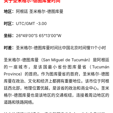
关于圣米格尔-德图库曼时间
地区：
阿根廷 圣米格尔-德图库曼
时区：
UTC/GMT -3.00
坐标：
26°49′00″S
65°13′00″W
时差：
圣米格尔-德图库曼时间比中国北京时间慢11个小时
圣米格尔-德图库曼（San Miguel de Tucumán）是阿根廷
的一座城市，是该国最小省份图库曼省（Tucumán
Province）的首府。作为图库曼省的首府，圣米格尔-德图
库曼在政治、文化和经济上都拥有重要地位。该市位于阿根
廷西北部，地理位置优越，是该省的政治和商业中心。圣米
格尔-德图库曼也是该地区的交通枢纽，连接着周边地区的
道路和铁路网络。