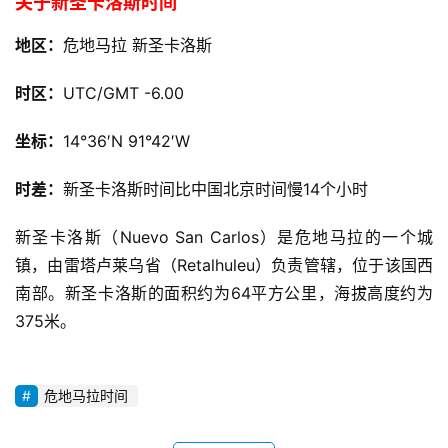
关于新圣卡洛斯时间
地区：
危地马拉
新圣卡洛斯
时区：
UTC/GMT -6.00
坐标：
14°36′N 91°42′W
时差：
新圣卡洛斯时间比中国北京时间慢14个小时
新圣卡洛斯（Nuevo San Carlos）是危地马拉的一个城
镇，由雷塔卢莱乌省（Retalhuleu）负责管辖，位于该国西
南部。新圣卡洛斯的面积约为64平方公里，海拔高度约为
375米。
危地马拉时间