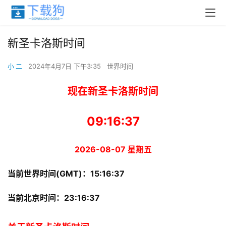
新圣卡洛斯时间
小 二
2024年4月7日 下午3:35
世界时间
现在新圣卡洛斯时间
09:16:37
2026-08-07 星期五
当前世界时间(GMT)：
15:16:37
当前北京时间：
23:16:37