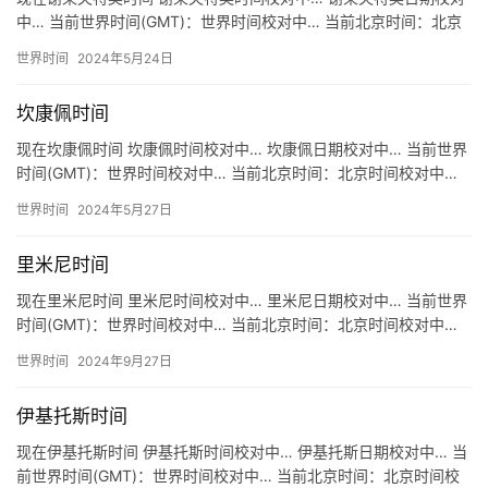
中… 当前世界时间(GMT)：世界时间校对中… 当前北京时间：北京
时间校对中… 关于谢莱夫特奥时间 地区：瑞典 谢莱夫…
世界时间
2024年5月24日
坎康佩时间
现在坎康佩时间 坎康佩时间校对中… 坎康佩日期校对中… 当前世界
时间(GMT)：世界时间校对中… 当前北京时间：北京时间校对中…
关于坎康佩时间 地区：芬兰 坎康佩 Kankaan…
世界时间
2024年5月27日
里米尼时间
现在里米尼时间 里米尼时间校对中… 里米尼日期校对中… 当前世界
时间(GMT)：世界时间校对中… 当前北京时间：北京时间校对中…
关于里米尼时间 地区：意大利 里米尼 Rimini…
世界时间
2024年9月27日
伊基托斯时间
现在伊基托斯时间 伊基托斯时间校对中… 伊基托斯日期校对中… 当
前世界时间(GMT)：世界时间校对中… 当前北京时间：北京时间校