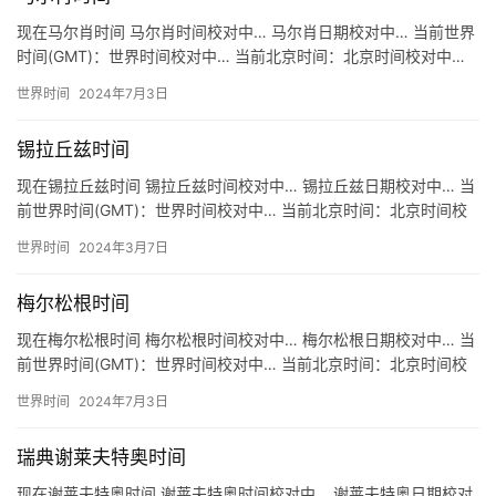
现在马尔肖时间 马尔肖时间校对中… 马尔肖日期校对中… 当前世界
时间(GMT)：世界时间校对中… 当前北京时间：北京时间校对中…
关于马尔肖时间 地区：德国 马尔肖 Malchow…
世界时间
2024年7月3日
锡拉丘兹时间
现在锡拉丘兹时间 锡拉丘兹时间校对中… 锡拉丘兹日期校对中… 当
前世界时间(GMT)：世界时间校对中… 当前北京时间：北京时间校
对中… 关于锡拉丘兹时间 地区：美国 锡拉丘兹 Sy…
世界时间
2024年3月7日
梅尔松根时间
现在梅尔松根时间 梅尔松根时间校对中… 梅尔松根日期校对中… 当
前世界时间(GMT)：世界时间校对中… 当前北京时间：北京时间校
对中… 关于梅尔松根时间 地区：德国 梅尔松根 Me…
世界时间
2024年7月3日
瑞典谢莱夫特奥时间
现在谢莱夫特奥时间 谢莱夫特奥时间校对中… 谢莱夫特奥日期校对